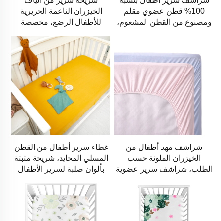
شراشف سرير أطفال بنسبة
شريحة سرير من ألياف
100% قطن عضوي مقلم
الخيزران الناعمة الحريرية
ومصنوع من القطن المشعوم،
للأطفال الرضع، مخصصة
قابلة للتنفس وشريحة مثبتة
لأسرة الأطفال القياسية
ومراتب الأطفال الصغار
شراشف مهد أطفال من
غطاء سرير أطفال من القطن
الخيزران الملونة حسب
المسلي المحايد، شريحة مثبتة
الطلب، شراشف سرير عضوية
بألوان صلبة لسرير الأطفال
محايدة