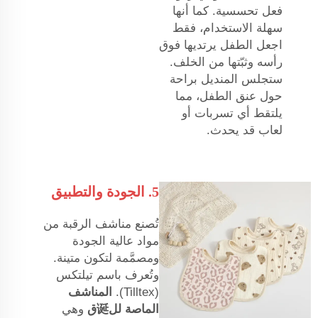
فعل تحسسية. كما أنها
سهلة الاستخدام، فقط
اجعل الطفل يرتديها فوق
رأسه وثبّتها من الخلف.
ستجلس المنديل براحة
حول عنق الطفل، مما
يلتقط أي تسربات أو
لعاب قد يحدث.
5. الجودة والتطبيق
تُصنع مناشف الرقبة من
مواد عالية الجودة
ومصمَّمة لتكون متينة.
وتُعرف باسم تيلتكس
(Tilltex).
المناشف
الماصة لل诞ق
وهي