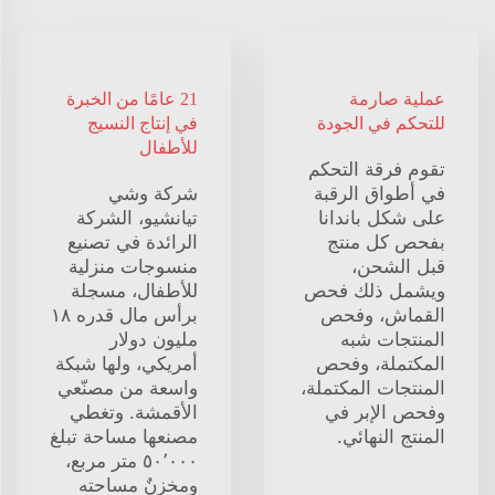
عملية صارمة
21 عامًا من الخبرة
للتحكم في الجودة
في إنتاج النسيج
للأطفال
تقوم فرقة التحكم
في أطواق الرقبة
شركة وشي
على شكل باندانا
تيانشيو، الشركة
بفحص كل منتج
الرائدة في تصنيع
قبل الشحن،
منسوجات منزلية
ويشمل ذلك فحص
للأطفال، مسجلة
القماش، وفحص
برأس مال قدره ١٨
المنتجات شبه
مليون دولار
المكتملة، وفحص
أمريكي، ولها شبكة
المنتجات المكتملة،
واسعة من مصنّعي
وفحص الإبر في
الأقمشة. وتغطي
المنتج النهائي.
مصنعها مساحة تبلغ
٥٠٬٠٠٠ متر مربع،
ومخزنٌ مساحته