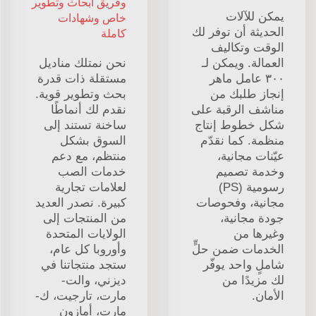
وفريق أبحاث وتطوير
يمكن للآلات
خاص وشهادات
الحديثة أن توفر لك
كاملة
الوقت وتكاليف
العمالة. ويمكن لـ
نحن نمتلك مناديل
٣٠٠ عامل ماهر
مستقلة ذات قدرة
إنجاز طلبك من
بحث وتطوير قوية.
مناشف الرقبة على
نقدم لك أنماطًا
شكل خطوط إنتاج
ساخنة تستند إلى
منظمة. كما نقدّم
السوق بشكل
عيّنات مجانية،
منتظم، مع دعم
وخدمة تصميم
خدمات الصب
رسومية (PS)
لعلامات تجارية
مجانية، وفحوصات
كبيرة. نصدر العديد
جودة مجانية،
من المنتجات إلى
وغيرها من
الولايات المتحدة
الخدمات ضمن حلٍّ
وأوروبا كل عام،
شاملٍ واحد يوفّر
ستجد منتجاتنا في
لك مزيدًا من
ديزني، والت-
الأمان.
مارت، تارجيت، ك-
مارت، أمازون