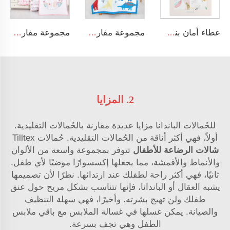
غطاء أمان بنسبة 100% قطن ناعم وقابل للتنفس للف حديثي الولادة
مجموعة مفارش سرير بألوان ديناصورات مطبوعة للأولاد
مجموعة مفارش سرير فاخرة بتصميم أرنب كرتوني للأطفال حديثي الولادة، خاصة بالفتيات
2. المزايا
للحُمالات الباندانا مزايا عديدة مقارنة بالحُمالات التقليدية.
أولاً، فهي أكثر أناقة من الحُمالات التقليدية. حُمالات Tilltex
شالات الرضاعة للأطفال
تتوفر بمجموعة واسعة من الألوان
والأنماط والأقمشة، مما يجعلها إكسسوارًا موضيًا لأي طفل.
ثانيًا، فهي أكثر راحة لطفلك عند ارتدائها. نظرًا لأن تصميمها
يشبه العقال أو الباندانا، فإنها تتناسب بشكل مريح حول عنق
طفلك ولن تهيج بشرته. وأخيرًا، فهي سهلة التنظيف
والصيانة. يمكن غسلها في غسالة الملابس مع باقي ملابس
الطفل وهي تجف بسرعة.