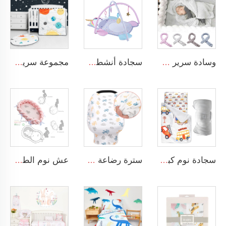
وسادة سرير مجديلة ومربوطة ناعمة ومريحة لطفل صغير يناسب عش النوم للمواليد الجدد
سجادة أنشطة مع ألعاب حسية معلقة بتصميم حيوانات لتمارين البطن للأطفال
مجموعة سرير مهد الرضع للفتيان بتصميم فضاء الكارتون مجموعة سرير مهد 3 قطع لمهد الطفل ديكور غرفة نوم الأطفال
سجادة نوم كبيرة قابلة لللف بتصميم طرق المواصلات مع وسادة وغطاء قابل للإزالة
سترة رضاعة مصنوعة من قطن الجيرسيه خصوصية 360 درجة ناعمة للغاية للرضاعة الطبيعية
عش نوم الطفل الم trenge المزود بسرير مجدول ناعم مناسب للأطفال حديثي الولادة قابل للنقل