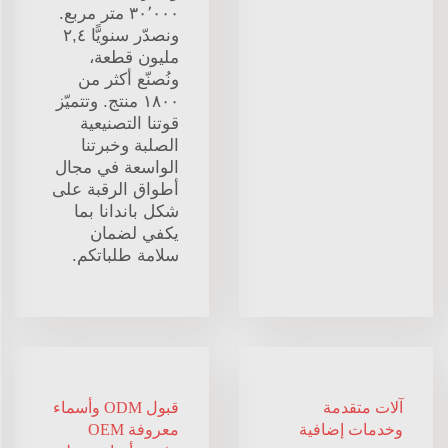
٣٠٬٠٠٠ متر مربع.
ونصدّر سنويًّا ٢,٤
مليون قطعة،
ونُصنّع أكثر من
١٨٠٠ منتج. وتتميّز
قوتنا التصنيعية
الصلبة وخبرتنا
الواسعة في مجال
أطواق الرقبة على
شكل باندانا بما
يكفي لضمان
سلامة طلباتكم.
آلات متقدمة
قبول ODM وأسماء
وخدمات إضافية
معروفة OEM