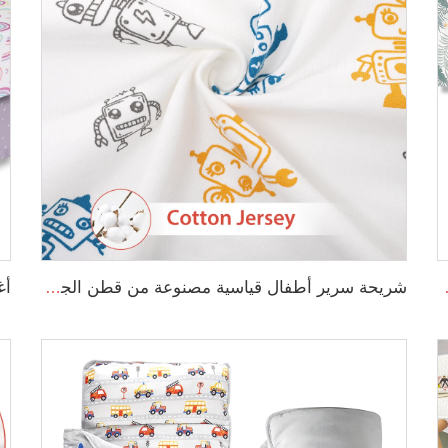
ملونة ناعمة وقابلة للتنفس
شريحة سرير أطفال قياسية مصنوعة من قطن الجيرسيه المعتمد على معيار OEKO-TEX 100، ومناسبة لحجم المراتب القياسية