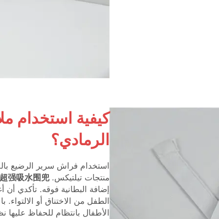
كيفية استخدام مل
الرمادي؟
استخدام فراش سرير الرضيع باللون
منتجات تيلتيكس.
超强吸水围兜
إضافة البطانية فوقه. تأكدي أن 
الطفل من الاختناق أو الالتواء. 
الأطفال بانتظام للحفاظ عليها ن