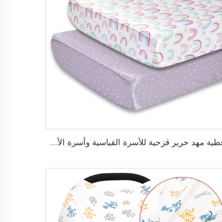
أغطية مهد حرير قزحية للأسرة القياسية وأسرة الأطفال الرضع 100٪ ساتان ناعم غطاء مهد