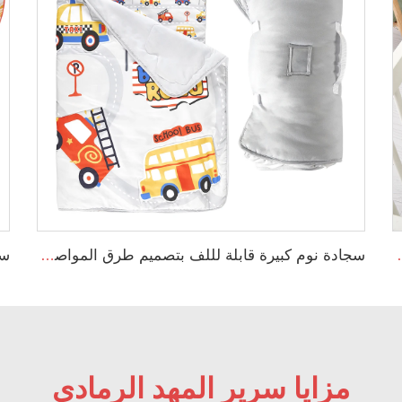
 الإيلاستين قابل للتمدد - لون محايد
سجادة نوم كبيرة قابلة لللف بتصميم طرق المواصلات مع وسادة وغطاء قابل للإزالة
مزايا سرير المهد الرمادي