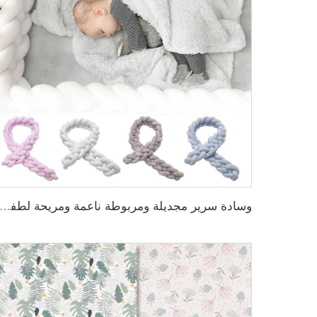
وسادة سرير مجديلة ومربوطة ناعمة ومريحة لطفل صغير يناسب عش النوم للمواليد ا