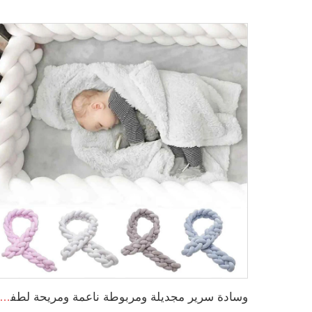
وسادة سرير مجديلة ومربوطة ناعمة ومريحة لطفل صغير يناسب عش النوم للمواليد ا