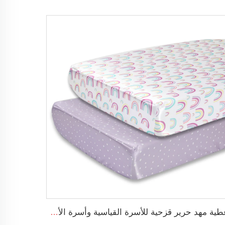
أغطية مهد حرير قزحية للأسرة القياسية وأسرة الأطفال الرضع 100٪ ساتان ناعم غطاء مهد