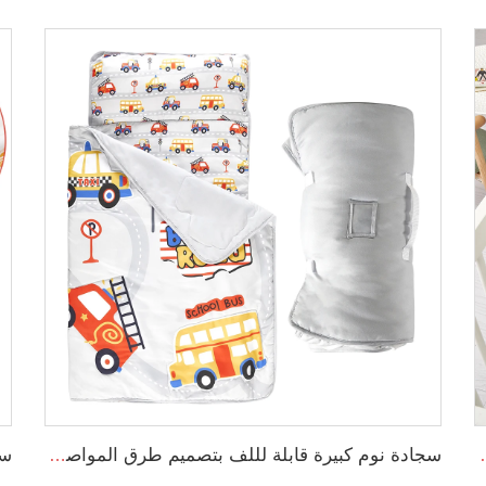
 الإيلاستين قابل للتمدد - لون محايد
سجادة نوم كبيرة قابلة لللف بتصميم طرق المواصلات مع وسادة وغطاء قابل للإزالة