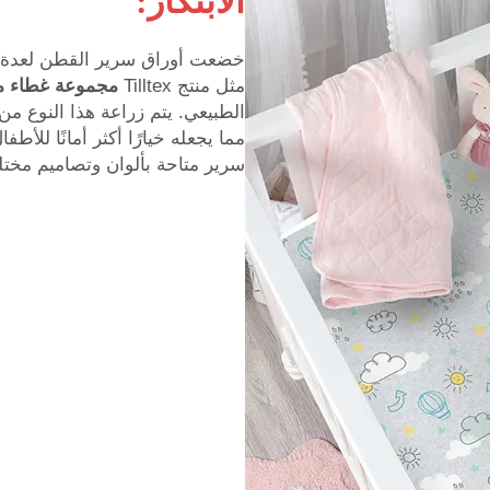
الابتكار:
خضعت أوراق سرير القطن لعدة ابتك
مثل منتج Tilltex
مجموعة غطاء م
الطبيعي. يتم زراعة هذا النوع م
مما يجعله خيارًا أكثر أمانًا للأط
سرير متاحة بألوان وتصاميم مختل