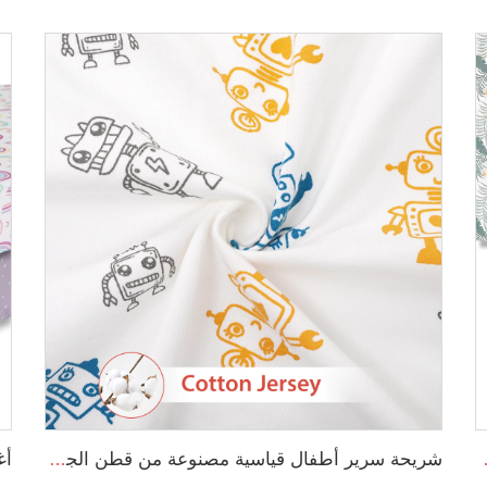
ملونة ناعمة وقابلة للتنفس
شريحة سرير أطفال قياسية مصنوعة من قطن الجيرسيه المعتمد على معيار OEKO-TEX 100، ومناسبة لحجم المراتب القياسية