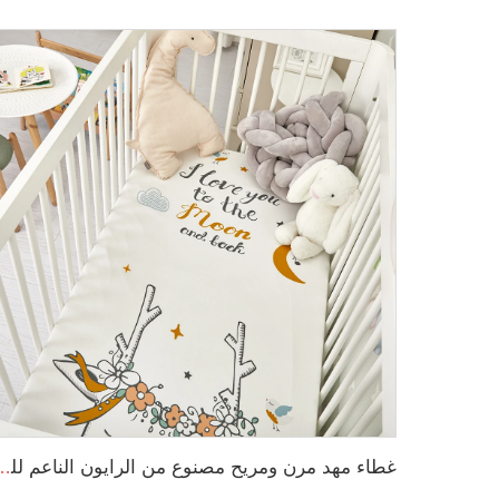
غطاء مهد مرن ومريح مصنوع من الرايون الناعم للغاية مع إضافات