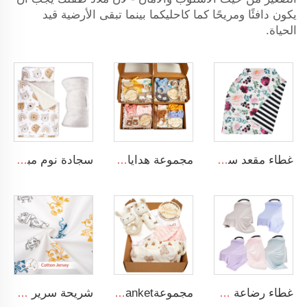
يكون دافئًا ومريحًا كما كاحليكما بينما تبقى الأرضية قيد
الحياة.
غطاء مقعد سيارة الأطفال القابل للتشابك كمظلة للرضاعة الطبيعية والمصنوع من المايكروفايبر
مجموعة هدايا أطفال تحتوي على بطانية موسولين، رattle، مطاط أسنان مطابق، شريط رأس، وجوارب حديثي الولادة
سجادة نوم مبطنة بتصميم دب كرتوني من القطن 200TC ملء حشوة بنمط حيوانات للأطفال
غطاء رضاعة طفولي ناعم للغاية مصنوع من المودال المرن
مجموعةanket رضيع تحتوي على بطانية بنقاط مينكي، جرس لعبة للأطفال، وبطاقة إعلان الولادة الخشبية
شريحة سرير أطفال قياسية مصنوعة من قطن الجيرسيه المعتمد على معيار OEKO-TEX 100، ومناسبة لحجم المراتب القياسية