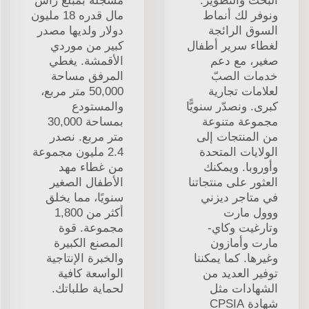
البحث والتطوير.
مسجلة بمبلغ رأس
ونوفر لك أنماط
مال قدره 18 مليون
السوق الرائجة
دولار ولديها مصدر
لغطاء سرير أطفال
كبير من موردي
صغير، مع دعم
الأقمشة. يغطي
خدمات الصبّ
المرفق مساحة
لعلامات تجارية
50,000 متر مربع،
كبرى. ونصدّر سنويًّا
والمستودع
مجموعة متنوعة
بمساحة 30,000
من المنتجات إلى
متر مربع. نصدر
الولايات المتحدة
2.4 مليون مجموعة
وأوروبا. ويمكنك
من غطاء مهد
العثور على منتجاتنا
الأطفال الصغير
في متاجر ديزني
سنويًا، مما يخلق
ووول مارت
أكثر من 1,800
وتارغيت وكاي-
مجموعة. قوة
مارت وأمازون
المصنع الكبيرة
وغيرها. كما يمكننا
والخبرة الإنتاجية
توفير العديد من
الواسعة كافية
الشهادات مثل
لحماية طلباتك.
شهادة CPSIA