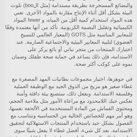
والبضائع المستخرجة بطريقة مستدامة (مثل الboo) تلوث
البيئة بشكل أقل أثناء الإنتاج مقارنة بالمواد الأخرى. تعني
هذه المواد استخدام كمية أقل من المياه، و fewer المواد
الكيميائية وتقليل البصمة الكربونية. تأكد من أنها معتمدة وفقًا
للمعايير المناسبة مثل GOTS (المعيار العالمي للنسيج
العضوي) لتلبية المعايير البيئية والاجتماعية الصارمة. عند
اختيارك المنتجات من متجر نباتي أو بائع يركز على
الاستدامة، فإن ذلك يساعد في حماية صحة طفلك وضمان
نموه على كوكب أكثر صحة.
في جوهرها، اختيار مجموعات بطانيات المهد المصغرة مع
غطاء صغير هو مزيج من الذوق الجيد مع الوظيفة العملية
وفلسفة الاستدامة. وبفعل ذلك، ستصنع بيئة دافئة وأمنة
تعكس حبك اللامحدود مع مراعاة الأمور مثل ملاءمة الحجم،
ومحتوى القماش من المادة المستخدمة في الألحفة نفسها،
وهو أمر مهم للخصائص الخالية من الحساسية وتتناسب مع
الفصول بشكل جيد باستخدام المنتجات الاستهلاكية لتحقيق
الاستدامة. بعد كل شيء، أفضل غطاء لا يفعل شيئًا سوى