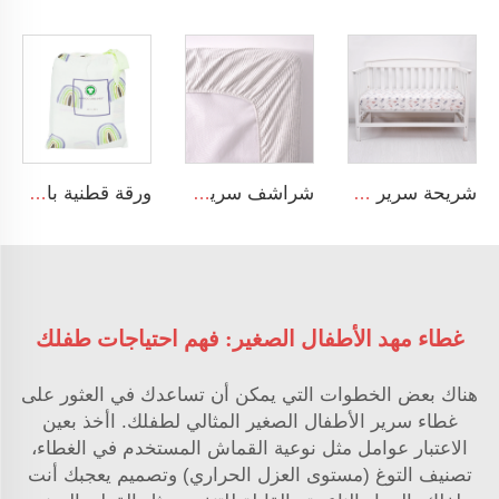
شريحة سرير من ألياف الخيزران الناعمة الحريرية للأطفال الرضع، مخصصة لأسرة الأطفال القياسية ومراتب الأطفال الصغار
شراشف سرير أطفال بنسبة 100% قطن عضوي مقلم ومصنوع من القطن المشعوم، قابلة للتنفس وشريحة مثبتة
ورقة قطنية بامبو عضوية بنسبة 100٪ لمولود ذكر أو أنثى، تناسب جميع الأسرة القياسية للطفل. ورقة ناعمة ومبردة مخصصة لسرير الطفل.
غطاء مهد الأطفال الصغير: فهم احتياجات طفلك
هناك بعض الخطوات التي يمكن أن تساعدك في العثور على
غطاء سرير الأطفال الصغير المثالي لطفلك. اأخذ بعين
الاعتبار عوامل مثل نوعية القماش المستخدم في الغطاء،
تصنيف التوغ (مستوى العزل الحراري) وتصميم يعجبك أنت