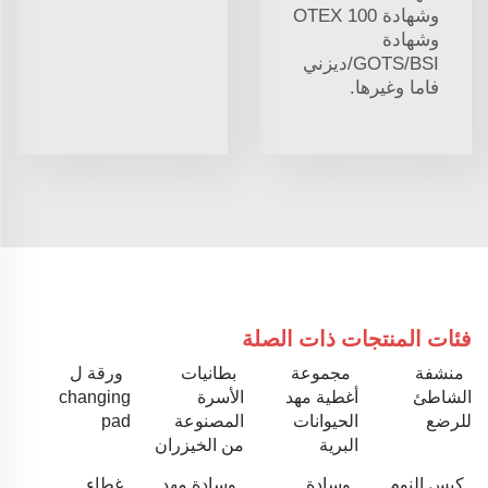
وشهادة OTEX 100
وشهادة
GOTS/BSI/ديزني
فاما وغيرها.
فئات المنتجات ذات الصلة
منشفة
مجموعة
بطانيات
ورقة ل
الشاطئ
أغطية مهد
الأسرة
changing
للرضع
الحيوانات
المصنوعة
pad
البرية
من الخيزران
كيس النوم
وسادة
وسادة مهد
غطاء