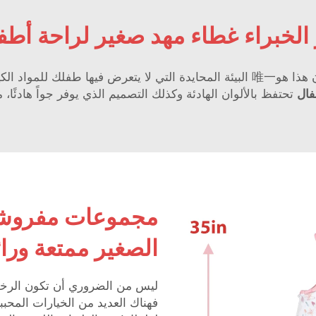
 الخبراء غطاء مهد صغير لراحة أطف
إذا اخترتَ أثاث النوم العضوي من Tilltex، فقد يكون هذا هو唯一 البيئة المحايدة التي 
طفال
تحتفظ بالألوان الهادئة وكذلك التصميم الذي يوفر جواً هادئًا
مجموعات مفروشا
الصغير ممتعة ورائعة بأ
ليس من الضروري أن تكون الرخص
فهناك العديد من الخيارات المحبب