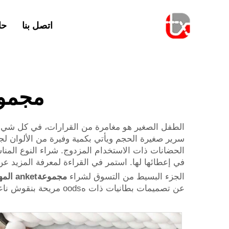
اتصل بنا
حا
مجموع
الطفل الصغير هو مغامرة من القرارات، في كل شيء من
سرير صغيرة الحجم ويأتي بكمية وفيرة من الألوان لج
الحضانات ذات الاستخدام المزدوج. شراء النوع المن
في إعطائها لها. استمر في القراءة لمعرفة المزيد 
الجزء البسيط من التسوق لشراء
مجموعةanket المهد
عن تصميمات بطانيات ذات هoods مريحة بنقوش ناعمة تتناسب مع موضوع غرفة الطفل.