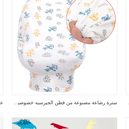
 مع وسادة وغطاء قابل للإزالة
سترة رضاعة مصنوعة من قطن الجيرسيه خصوصية 360 درجة ناعمة للغاية للرضاعة الطبيعية