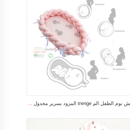
عش نوم الطفل الم trenge المزود بسرير مجدول ناعم مناسب للأطفال حديثي الولادة قابل للنقل