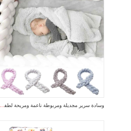
وسادة سرير مجديلة ومربوطة ناعمة ومريحة لطفل صغير يناسب عش النوم للمواليد ا