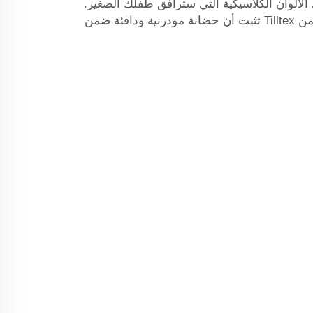
لألوان الكلاسيكية التي سترافق طفلك الصغير.
نصيحة: هذه الخيارات الميسورة من Tilltex تثبت أن حضانة مودرنية ودافئة ضمن