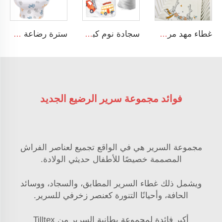
غطاء مهد مرن ومريح مصنوع من الرايون الناعم للغاية مع إضافات الإيلاستين قابل للتمدد - لون محايد
سجادة نوم كبيرة قابلة لللف بتصميم طرق المواصلات مع وسادة وغطاء قابل للإزالة
سترة رضاعة مصنوعة من قطن الجيرسيه خصوصية 360 درجة ناعمة للغاية للرضاعة الطبيعية
فوائد مجموعة سرير الرضيع الجديد
مجموعة السرير هي في الواقع تجميع لعناصر الفراش
المصممة خصيصًا للأطفال حديثي الولادة.
ويشمل ذلك غطاء السرير المطابق، والسجاد، ووسائد
الحافة، وأحيانًا التنورة كعنصر زخرفي للسرير.
أكبر فائدة لمجموعة بطانية السرير من Tilltex