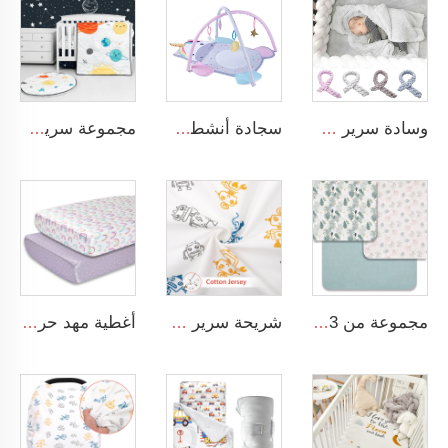
وسادة سرير مجديلة ومربوطة ناعمة ومريحة لطفل صغير يناسب عش النوم للمواليد الجدد
سجادة أنشطة مع ألعاب حسية معلقة بتصميم حيوانات لتمارين البطن للأطفال
مجموعة سرير مهد الرضع للفتيان بتصميم فضاء الكارتون مجموعة سرير مهد 3 قطع لمهد الطفل ديكور غرفة نوم الأطفال
مجموعة من 3 قطع من أغطية السرير القطنية المسملة المطبوعة بالنقوش الزهرية الملونة ناعمة وقابلة للتنفس
شريحة سرير أطفال قياسية مصنوعة من قطن الجيرسيه المعتمد على معيار OEKO-TEX 100، ومناسبة لحجم المراتب القياسية
أغطية مهد حرير قزحية للأسرة القياسية وأسرة الأطفال الرضع 100٪ ساتان ناعم غطاء مهد