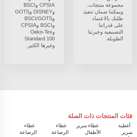
مجموعة منتجات.
CPSIA وBSCI
ويمكننا ضمان تنفيذ
وDISNEY وGOTS
طلبك بالاعتماد
وBSCI/GOTS
على قدراتنا
وBSCI وCPSIA
التصنيعية وخبرتنا
وOeko-Tex
الطويلة.
Standard 100
وغيرها الكثير.
فئات المنتجات ذات الصلة
أغطية
غطاء سرير
غطاء
غطاء
سرير
الأطفال
الرضاعة
الرضاعة