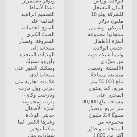
الولادة. ورأس
ونوفر باستمرار
المال المسجل
دعمًا لأنماط
للشركة يبلغ 18
التصميم الرائجة
مليون دولار
القائمة على
أمريكي، وتشمل
السوق لخدمات
منتجاتها مجموعة
الصبّ الكبرى
أسرّة الأطفال
المعروفة. ونصدِّر
حديثي الولادة.
منتجاتنا إلى
ولدينا شبكة قوية
الولايات المتحدة
من مورِّدي
وأوروبا سنويًّا.
الأقمشة. وتغطي
ويمكنك العثور على
مصانعنا مساحةً
منتجاتنا لدى
تبلغ 50,000 متر
علامات تجارية مثل
مربع، كما يحتوي
ديزني وول مارت
المخزن على
وتارغيت وكاي-
مساحة تبلغ 30,000
مارت ومجموعة
متر مربع. ونصدِّر
أسرّة الأطفال
سنويًّا 2.4 مليون
حديثي الولادة
مجموعة من
وغيرها الكثير. كما
المنتجات، ونطوِّر
يمكننا توفير
أكثر من 1,800
شهادات مثل