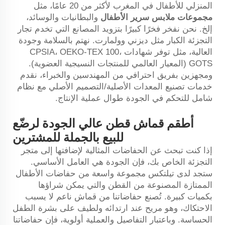
المنزلي للأطفال في المغرب لأكثر من 20 عامًا، مثل
مجموعات ملابس سرير الأطفال
والبطانيات والوسائد،
إلخ. نحن نفخر فخرًا كبيرًا بتزويد المصانع التي تخدم تجار
التجزئة الكبار مثل ديزني وولمارت. نهتم بالسلامة وجودة
العالية، مثل توفر شهادات CPSIA، OEKO-TEX 100،
GOTS (المعيار العالمي للمنتجات النسيجية العضوية).
ومجهزين بفريق احترافي من المهندسين والخبراء، نقدم
خدمات تصنيع المعدات الأصلية/التصميم الأصلي مع نظام
شامل للتحكم في الجودة طوال عملية الإنتاج.
أطقم قماش قطن عالي الجودة لرضّع
للبيع بالجملة للمشترين
إذا كنت تبحث عن الحفاضات المثالية لإضافتها إلى متجر
التجزئة الخاص بك، فإن الجودة هي العامل الأساسي.
ستجد لدى تيلتكس مجموعة واسعة من حفاضات الأطفال
الممتازة المصنوعة من القطن والتي يمكن شراؤها
بكميات كبيرة. تُصنع حفاضاتنا من قماش ناعم لا يسبب
الاحتكاك، وهو مريح عند ارتدائه ولطيف على بشرة الطفل
الحساسة. وباعتبار التفاصيل والعملية أولوية، فإن حفاضاتنا