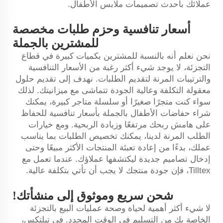
عملائك بأحدث تصميمات ملابس الأطفال.
أسعار تنافسية وحزم طلبات مخصصة
للمشترين بالجملة
نحن نعلم أنه بالنسبة للمشترين بكميات كبيرة في قطاع
التجزئة، لا يوجد شيء أكثر رغبة من الأسعار التنافسية
والترتيبات المرنة لتقديم الطلبات. نهدف إلى تقديم حلول
معقولة التكلفة وعالية الجودة تتماشى مع ميزانيتك. لذلك
سواء كنت متجرًا صغيرًا أو سلسلة متاجر كبيرة، يمكنك
شراء حفاضات الأطفال بالجملة بأسعار تنافسية للحفاظ
على هامش ربحك مرتفعًا وزيادة الربحية. ومع خيارات
الطلب المرنة لدينا، يمكنك تخصيص الطلبات بما يناسب
عملك، بدءًا من إعادة تعبئة المنتجات الأكثر مبيعًا وحتى
إدخال تصاميم جديدة ليكتشفها عملاؤك. عندما تعمل مع
Tilltex، فإن جودة منتجك لا يجب أن تأتي بتكلفة عالية.
شحن سريع وموثوق إلى منشأتك!
لا شيء أكثر أهمية لحياة وصحة عمليات البيع بالتجزئة
الخاصة بك من التسليم في الوقت المحدد. في تيلتكس،