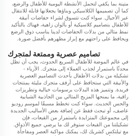
متينة بما يكفي لتحمل الأنشطة اليومية للأطفال والرضع،
كما أن تصميمها الكلاسيكي وبناؤها يجعلانها قابلة للانتقال
عبر الأجيال. سواء كنت تتسوق لشراء حفاضات أنيقة
للأطفال بتصاميم كلاسيكية أو بألوان زاهية، فهناك بالتأكيد
نمط مثالي من بدلات الحفاضات لدينا يناسب ذوق الرضع
ويحافظ على راحتهم مع إبراز مظهرهم بأفضل صورة.
تصاميم عصرية وممتعة لمتجرك
في عالم الموضة للأطفال السريع الحدوث، يجب أن تظل
محدثًا باستمرار لجذب العملاء إلى متجرك. الأزياء -
تشكيلة من بدلات الأطفال بأحدث التصاميم العصرية
والأنيقة التي ستحافظ على أرفف متجرك مليئة بمنتجات
فريدة. وتتميز هذه البدلات برسومات خيالية وتطريزات
راقية، ما يمنحها المزيج المثالي بين الجاذبية الشبابية
والحس الحديث. سواء كنت تخطط مسبقًا لموسم روديو
عاصف، أو تبحث فقط عن إضافة بعض الأساليب الجديدة
إلى مجموعتك المتزايدة باستمرار من القبعات، فإن
تشكيلتنا من القبعات ستوفر لك ما يرضي جميع الأذواق.
مع تيلتكس كشريك لك، يمكنك مواكبة العصر ومفاجأة