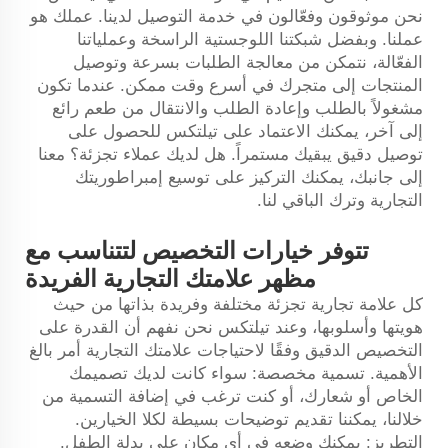
نحن موثوقون وفعّالون في خدمة التوصيل لدينا. عملك هو
عملنا. وبفضل شبكتنا اللوجستية الراسخة وعملياتنا
الفعّالة، نتمكن من معالجة الطلبات بسرعة وتوصيل
المنتجات إلى متجرك في أسرع وقت ممكن. عندما تكون
مشغولاً بالطلب وإعادة الطلب والانتقال من طعم رائع
إلى آخر، يمكنك الاعتماد على تيلتكس للحصول على
توصيل دقيق يبقيك مستمراً. هل لديك عملاء تجزئة؟ معنا
إلى جانبك، يمكنك التركيز على توسيع إمبراطوريتك
التجارية وترك الباقي لنا.
تتوفر خيارات التخصيص لتتناسب مع
مظهر علامتك التجارية الفريدة
كل علامة تجارية تجزئة مختلفة وفريدة بذاتها من حيث
هويتها وأسلوبها، وعند تيلتكس نحن نفهم أن القدرة على
التخصيص الدقيق وفقًا لاحتياجات علامتك التجارية أمر بالغ
الأهمية. تسمية مخصصة: سواء كانت لديك تصميمك
الخاص أو شعارك، أو كنت ترغب في إضافة التسمية من
خلالنا، يمكننا تقديم توضيحات بسيطة لكلا الخيارين.
التطريز: يمكنك وضعه في أي مكان على بدلة الطفل.