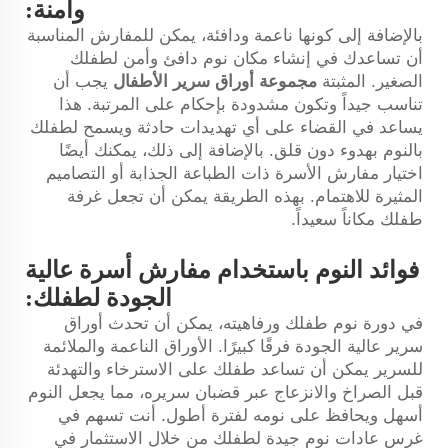
وأمنة:
بالإضافة إلى كونها ناعمة ودافئة، يمكن للمفارش المناسبة
أن تساعدك في إنشاء مكان نوم دافئ وأمن لطفلك
الصغير. المثبتة
مجموعة أوراق سرير الأطفال
يجب أن
تناسب جيداً وتكون مشدودة بإحكام على المرتبة. هذا
يساعد في القضاء على أي تهديدات حادثة ويسمح لطفلك
بالنوم بهدوء دون قلق. بالإضافة إلى ذلك، يمكنك أيضًا
اختيار مفارش الأسرة ذات الطباعة الجذابة أو التصاميم
المثيرة للاهتمام. بهذه الطريقة يمكن أن تجعل غرفة
طفلك مكاناً سعيداً.
فوائد النوم باستخدام مفارش أسرة عالية
الجودة لطفلك:
في دورة نوم طفلك ورفاهيته، يمكن أن تحدث أوراق
سرير عالية الجودة فرقًا كبيرًا. الأوراق الناعمة والملائمة
للسرير يمكن أن تساعد طفلك على الاسترخاء والتهدئة
قبل الصراخ والانزعاج عبر قضبان سريره، مما يجعل النوم
أسهل ويحافظ على نومه لفترة أطول. أنت تسهم في
غرس عادات نوم جيدة لطفلك من خلال الاستثمار في