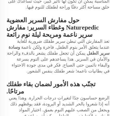
المناسبة يمكن أن تكون لها تأثير كبير، حيث تساعدك على
خلق مساحة أكثر دفئًا وراحة لطفلك للنوم فيها.
حول مفارش السرير العضوية
Naturepedic وغطاء السرير: مفارش
سرير ناعمة ومريحة ليلة نوم رائعة
تعد المفارش التي تبطن سرير طفلك ضرورية للغاية
عندما يتعلق الأمر بنوم الطفل. فاخرة ولكن ناعمة
وسادة
سرير الطفل
يمكن أن تجعل طفلك يشعر بالدفء والراحة
والأمان في السرير. هذا يساعدهم على النوم بسرعة
والبقاء نائمين حتى الصباح. فكر في مدى جودة الاحتواء
في بطانيات ناعمة؛ شعر طفلك بنفس الشعور.
تجنّب هذه الأمور لضمان بقاء طفلك
مرتاحًا.
الرضع حساسون جدًا لتغيرات درجات الحرارة. وهذا يعني
أنه إذا شعروا بالحر الشديد أو البرودة، فقد يوقظهم ذلك
ويجعل من الصعب عليهم النوم بعمق. اختيار المواد
المناسبة لأغطية سرير الطفل يمكن أن يساعد في