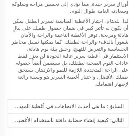
أوراق سرير جيدة. مما يؤدي إلى تحسين مزاجه وسلوكه
وسعادته العامة طوال اليوم.
لذا، للختام، اختيار الأغطية المناسبة لسرير الطفل يمكن
أن يكون له تأثير كبير في ضمان حصول طفلك على ليالٍ
هادئة ومريحة. توفر الأغطية الناعمة والراحة والأمان
شعوراً بالدفء والراحة لطفلك. كما يمكنها تقليل مخاطر
الحساسية والتعرض للتهيج، وخلق بيئة نوم هادئة.
الاستثمار في أغطية سرير عالية الجودة لن يعزز فقط
عادات النوم الصحية لطفلك، بل سيضمن أيضاً حصوله
على الراحة المتجددة اللازمة للنمو والازدهار. يستحق
طفلك الأفضل، واختيار أغطية السرير هو وسيلة رائعة
لإظهار اهتمامك.
السابق:
ما هي أحدث الاتجاهات في أغطية المهد المصغرة؟
التالي:
كيفية إنشاء حضانة دافئة باستخدام الأغطية المناسبة للمهد