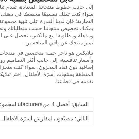
إلى جانب خطوط منتجاتنا المعتادة، تقدم تيل
سواء كنت تملك تصميمًا مخصصًا في ذهنك، أو
التجارية؛ فإن لدينا القدرة على تلبية مجموع
يمكنك تخصيص منتجاتنا حسب متطلباتك وتص
ومذهلة ومطلوبة! مع تيلتكس، تحصل على الف
تميز منتجك عن باقي المنافسين.
تيلايكس هو تاجر جملة متخصص في منتجات أسر
وأسعار تنافسية، إلى جانب أكثر التصاميم رو
إضافية دون نفاد المخزون. سواء كنت متجرًا صغ
المتعلقة بمنتجات أسرّة الأطفال. اختر تيلا
نقدمه في قطاعنا.
السابق:
أفضل 4 منufacturers لمجموعات سرير الأطفال في بنما
التالي:
مصنّعون لمفارش أسرّة الأطفال بخبرة تزيد عن