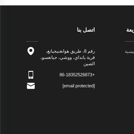
عة
اتصل بنا
رقم 8، طريق هوانغنيجيانغ،
يسية
قرية يانداي، ووشي، جيانغسو،
الصين
+86-18352526873
[email protected]