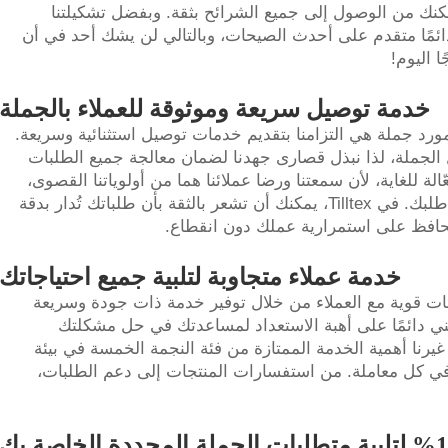
مكنك من الوصول إلى جميع الشرائح بثقة. وبفضل تشكيلتنا
ئمًا متقدم على أحدث الصيحات، وبالتالي لن يشك أحد في أن
 اليوم!
خدمة توصيل سريعة وموثوقة للعملاء بالجملة
 الأسباب التي تجعلك تختار Tillettex كمورد جملة هي التزامنا بتقديم خدمات توصيل استثنائية وسريعة.
لجملة، لذا نبذل قصارى جهدنا لضمان معالجة جميع الطلبات
 للغاية، لأن سمعتنا ورضا عملائنا هما من أولوياتنا القصوى،
وبالتالي لن تضطر إلى الانتظار طويلاً لتلقي طلبك. في Tilltex، يمكنك أن تشعر بالثقة بأن طلباتك تُدار بدقة
حافظ على استمرارية عملك دون انقطاع.
خدمة عملاء متجاوبة لتلبية جميع احتياجاتك
ات قوية مع العملاء من خلال توفير خدمة ذات جودة وسريعة
هني دائمًا على أهبة الاستعداد لمساعدتك في حل مشكلتك
يرنا أهمية الخدمة الممتازة من فئة النجمة الخمسة في بيئة
 في كل معاملة. من استفسارات المنتجات إلى دعم الطلبات،