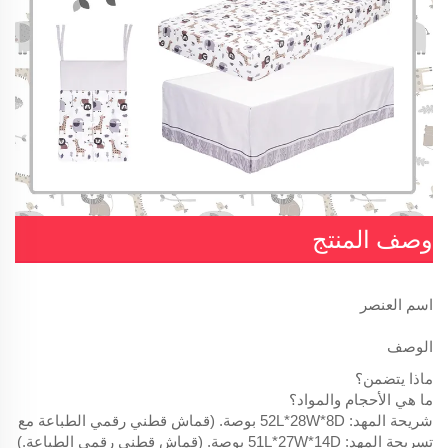
وصف المنتج
اسم العنصر
الوصف
ماذا يتضمن؟
ما هي الأحجام والمواد؟
شريحة المهد: 52L*28W*8D بوصة. (قماش قطني رقمي الطباعة مع مطاط.)
تسريحة المهد: 51L*27W*14D بوصة. (قماش قطني رقمي الطباعة.)