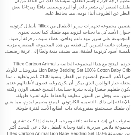
تنظيم درجة حرارة جسم الطفل. سيساعد ذلك في التأكد من أن
طفلك الصغير لن يشعر بالحر أو البرد وسيبقى دافئًا ومرتاحًا بغض
النظر عن الظروف أثناء نومه، مما يحافظ عليه.
يتضمن مجموعة تجهيزات سرير الأطفال من Tilltex بأبطال كرتونية
حيوان الأسد كل ما تحتاجه لتزويد مهد طفلك كما تحب. تحتوي
المجموعة على سرير مهد ناعم ودافئ، غطاء مثبت، زخرفة أرضية،
ووسادة جانبية للسرير. كل قطعة من هذه المجموعة المصغرة مزينة
بلمسة أسود كرتونية لطيفة، مما يضيف متعة ولعبًا إلى غرفة رضيعك.
جودة المنتج مع هذا المجموعة الخاصة بـ Tilltex Cartoon Animal
Lion Baby Bedding Set 100% Cotton Baby Crib مفروشات للأولاد
هي الأهم. المنتج المصنوع من القطن بنسبة 100٪ ناعم ولطيف، مما
يجعله خيار الوالدين الذي يمكن أن يكون رغبة قصوى لأطفالهم عندما
يكون طفلهم صغيرًا ولديه بشرة حساسة. النسيج خفيف الوزن ولكنه
متين، مما يجعل من السهل تنظيفه والحفاظ عليه لفترة طويلة.
بالإضافة إلى ذلك، التصميم الكارتوني الممتع مصمم ليدوم، مما يعني
أن طفلك سيستمتع بمفروشاته ذات الطابع الأسد لفترة طويلة.
سترغب في إنشاء منطقة دافئة ومرحبة لرضيعك إذا كنت تشتري
مجموعة ملابس سريرية دافئة وجذابة للطفل، فلا داعي للبحث أكثر
من مجموعة Tilltex Cartoon Animal Lion Baby Bedding Set 100%