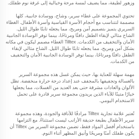
وزهور لطيفة، مما يضيف لمسة مرحة وخيالية إلى غرفة نوم طفلك.
تحتوي المجموعة على غطاء سرير، وشاح، ووسادة جانبية، كلها
مصممة لتتناسب مع أحجام الأسرة القياسية وأسرة الأطفال. الغطاء
السريري يتميز بتصميم آمن ومريح، مما يجعله ثابتًا طوال الليل.
الشاح مثالي لإبقاء الطفل دافئًا ومرتاحًا، بينما توفر الوسادة الجانبية
الأمان والتخفيف من الكدمات.
Tilltex
الغطاء مصمم ليكون في مكانه
بشكل آمن ومريح، مما يجعله ثابتًا طوال الليل. الشاح مثالي لإبقاء
الطفل دافئًا ومرتاحًا، بينما توفر الوسادة الجانبية الأمان والتخفيف
من الكدمات.
مهمة سهلة للعناية بها، حيث يمكن غسل هذه مجموعة السرير
بالغسالة وتجفيفها بالمجفف عند إعداد درجة حرارة منخفضة. تظل
الألوان والعادات مشرقة حتى بعد العديد من الغسلات، مما يجعلها
خيارًا متينًا للآباء الذين يريدون مجموعة سرير قادرة على تحمل
الاستخدام اليومي.
تُعتبر علامة تجارية Tilltex مرادفًا للأناقة والجودة، وهذه مجموعة
سرير الأطفال بطبعة حديقة الأرانب ليست استثناءً. مع التزامها
باستخدام أفضل المواد فقط، تضمن مجموعة السرير من Tilltex أن
يكون طفلك آمنًا ومريحًا وأنيق المظهر أثناء النوم.