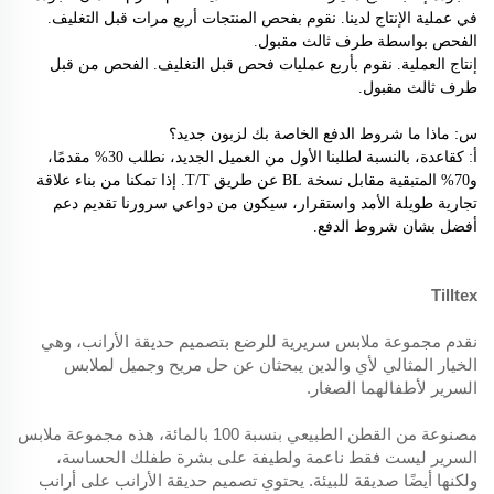
في عملية الإنتاج لدينا. نقوم بفحص المنتجات أربع مرات قبل التغليف.
الفحص بواسطة طرف ثالث مقبول.
إنتاج العملية. نقوم بأربع عمليات فحص قبل التغليف. الفحص من قبل
طرف ثالث مقبول.
س: ماذا
ما شروط الدفع الخاصة بك لزبون جديد؟
أ: كقاعدة، بالنسبة لطلبنا الأول من العميل الجديد، نطلب 30% مقدمًا،
و70% المتبقية مقابل نسخة BL عن طريق T/T. إذا تمكنا من بناء علاقة
تجارية طويلة الأمد واستقرار، سيكون من دواعي سرورنا تقديم دعم
أفضل بشان شروط الدفع.
Tilltex
نقدم مجموعة ملابس سريرية للرضع بتصميم حديقة الأرانب، وهي
الخيار المثالي لأي والدين يبحثان عن حل مريح وجميل لملابس
السرير لأطفالهما الصغار.
مصنوعة من القطن الطبيعي بنسبة 100 بالمائة، هذه مجموعة ملابس
السرير ليست فقط ناعمة ولطيفة على بشرة طفلك الحساسة،
ولكنها أيضًا صديقة للبيئة. يحتوي تصميم حديقة الأرانب على أرانب