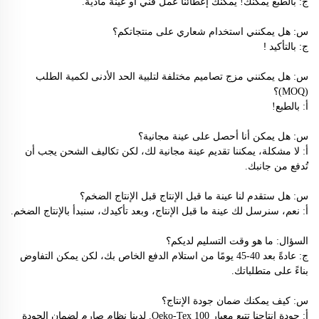
ج: بالطبع يمكنك! يمكنك إعطائنا عمل فني أو عينة مادية.
س: هل يمكنني استخدام شعاري على منتجاتكم؟
ج:
!
بالتأكيد
س: هل يمكنني مزج تصاميم مختلفة لتلبية الحد الأدنى لكمية الطلب
(MOQ)؟
أ: بالطبع!
س: هل يمكن
عينة مجانية؟
أنا أحصل على
أ: لا مشكلة، يمكننا تقديم عينة مجانية لك، لكن تكاليف الشحن يجب أن
تُدفع من جانبك.
س: هل ستقدم لنا عينة ما قبل الإنتاج قبل الإنتاج الضخم؟
أ: نعم، سنرسل لك عينة ما قبل الإنتاج، وبعد تأكيدك، سنبدأ بالإنتاج الضخم.
السؤال: ما هو وقت التسليم لديكم؟
ج: عادةً بعد 40-45 يومًا من استلام الدفع الخاص بك، لكن يمكن التفاوض
بناءً على متطلباتك.
س: كيف يمكنك ضمان جودة الإنتاج؟
أ: جودة إنتاجنا تتبع معيار Oeko-Tex 100. لدينا نظام صارم لضمان الجودة