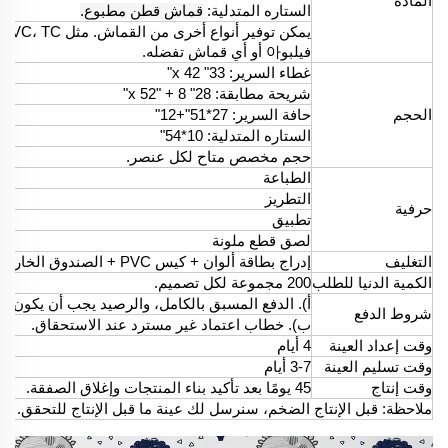
المادة
الستاره المتدلية:
قماش قطن مطبوع.
يمكن توفير أنواع أخرى من القماش. مثل CVC، TC، مايكروفايبر،
فيلبو아 أو أي قماش تفضله.
غطاء السرير: 33" x 42"
شريحة مطابقة: 28" x 52" + 8"
الحجم
حافة السرير: 27*51"+12"
الستاره المتدلية: 10*54"
حجم مخصص متاح لكل عنصر.
الطباعة
التطريز
حرفية
تطبيق
لصق قطع ملونة
التغليف
إدراج بطاقة ألوان + كيس PVC + الصندوق الخارجي.
الكمية الدنيا للطلب
200 مجموعة لكل تصميم.
أ). الدفع المسبق بالكامل، والرصيد يجب أن يكون مقاب
شروط الدفع
ب). خطاب اعتماد غير مسترد عند الاستحقاق.
وقت إعداد العينة
4 أيام
وقت تسليم العينة
3-7 أيام
وقت إنتاج
45 يومًا بعد تأكيد بناء المنتجات وإغلاق الصفقة.
ملاحظة: قبل الإنتاج الضخم، سنرسل لك عينة ما قبل الإنتاج للتحقق.