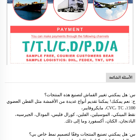
الأسئلة الشائعة
س:
هل يمكنني تغيير القماش لتصنيع هذه المنتجات؟
ج: نعم يمكنك! يمكننا تقديم أنواع عديدة من الأقمشة مثل القطن العضوي
100٪، CVC، TC، مايكروفايبر،
نقط المينكي، الموسيلين، الفلين، كورال فليس، المودال، الجيرسيه،
الباذنجان، الكتان، أكسفورد وما إلى ذلك.
س: هل يمكنني تصنيع المنتجات وفقًا لتصميم نمط خاص بي؟