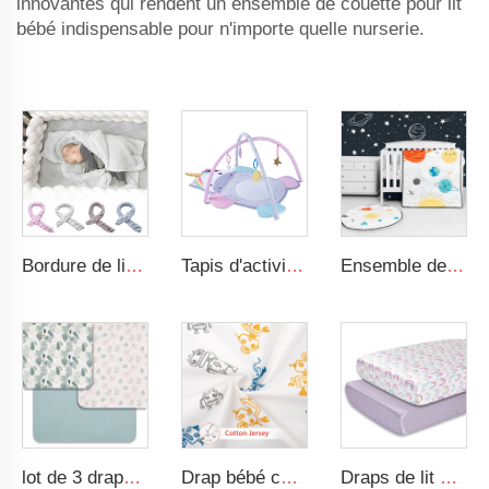
innovantes qui rendent un ensemble de couette pour lit
bébé indispensable pour n'importe quelle nurserie.
Bordure de lit tressée pour bébé, nouée, moelleuse, adaptée aux tout-petits, nid de sommeil pour bébé, bordure de lit tressée pour nouveau-né
Tapis d'activité pour le temps de ventre avec jouets sensoriels suspendus, conception animale, gymnase de jeu pour bébé
Ensemble de literie pour bébé garçon espace cartoon 3 pièces Ensemble de literie pour bébé et chambre de nursery
lot de 3 draps de lit muslin imprimés pour bébé en coton respirant et doux, design floral coloré
Drap bébé certifié OEKO-TEX Standard 100, taille standard, en jersey de coton
Draps de lit en soie arc-en-ciel pour berceaux standard et matelas de bébé 100% doux satin drap de lit