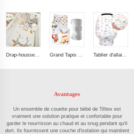
Drap-housse neutre en rayonne élasthanne ultra doux et élastique
Grand Tapis de Sieste Roulé Confortable avec Motif de Circulation avec Oreiller Amovible et Couverture
Tablier d'allaitement en coton jersey, intimité 360 degrés, super doux
Avantages
Un ensemble de couette pour bébé de Tilltex est
vraiment une solution pratique et confortable pour
garder le nourrisson au chaud et au snug pendant qu'il
dort. Ils fournissent une couche d'isolation qui maintient