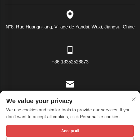
N°8, Rue Huangnijiang, Village de Yandai, Wuxi, Jiangsu, Chine
+86-18352526873
[email protected]
We value your privacy
We use cookies and similar tools to provide our services. If you
don't want to accept all cookies, click Personalize cookies.
Droits d'auteur © Wuxi Tianxiu Textile Co., Ltd. Tous droits réservés -
Accept all
Politique de confidentialité