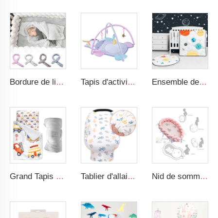
Bordure de lit tressée pour bébé, nouée, moelleuse, adaptée aux tout-petits, nid de sommeil pour bébé, bordure de lit tressée pour nouveau-né
Tapis d'activité pour le temps de ventre avec jouets sensoriels suspendus, conception animale, gymnase de jeu pour bébé
Ensemble de literie pour bébé garçon espace cartoon 3 pièces Ensemble de literie pour bébé et chambre de nursery
Grand Tapis de Sieste Roulé Confortable avec Motif de Circulation avec Oreiller Amovible et Couverture
Tablier d'allaitement en coton jersey, intimité 360 degrés, super doux
Nid de sommeil pour bébé, lit tressé doux adapté aux nouveau-nés, berceau portable, convient comme nid pour bébé