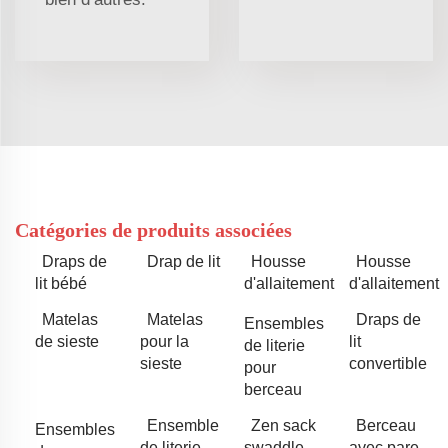
Catégories de produits associées
Draps de
Drap de lit
Housse
Housse
lit bébé
d'allaitement
d'allaitement
Matelas
Matelas
Draps de
Ensembles
de sieste
pour la
lit
de literie
sieste
convertible
pour
berceau
Ensemble
Zen sack
Berceau
Ensembles
de literie
swaddle
avec pare-