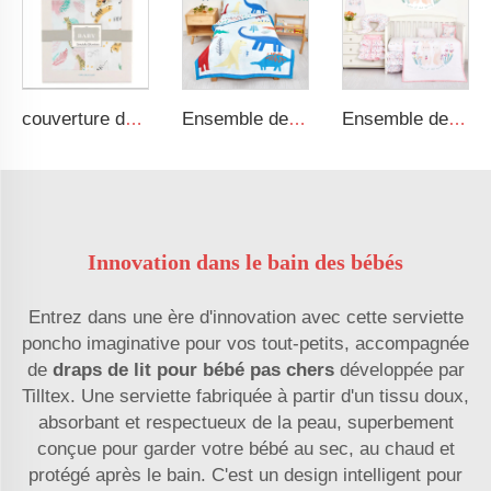
couverture de sécurité en coton 100 % douce et respirante, couverture en museline pour emmailloter bébé
Ensemble de literie pour enfant avec motif dinosaure pour bébé garçon
Ensemble de literie pour bébé de luxe à thème de lapin cartoon, ensemble de literie pour nouveau-né fille
Innovation dans le bain des bébés
Entrez dans une ère d'innovation avec cette serviette
poncho imaginative pour vos tout-petits, accompagnée
de
draps de lit pour bébé pas chers
développée par
Tilltex. Une serviette fabriquée à partir d'un tissu doux,
absorbant et respectueux de la peau, superbement
conçue pour garder votre bébé au sec, au chaud et
protégé après le bain. C'est un design intelligent pour