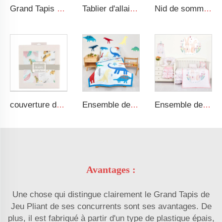
Grand Tapis de Sieste Roulé Confortable avec Motif de Circulation avec Oreiller Amovible et Couverture
Tablier d'allaitement en coton jersey, intimité 360 degrés, super doux
Nid de sommeil pour bébé, lit tressé doux adapté aux nouveau-nés, berceau portable, convient comme nid pour bébé
couverture de sécurité en coton 100 % douce et respirante, couverture en museline pour emmailloter bébé
Ensemble de literie pour enfant avec motif dinosaure pour bébé garçon
Ensemble de literie pour bébé de luxe à thème de lapin cartoon, ensemble de literie pour nouveau-né fille
Avantages :
Une chose qui distingue clairement le Grand Tapis de
Jeu Pliant de ses concurrents sont ses avantages. De
plus, il est fabriqué à partir d'un type de plastique épais,