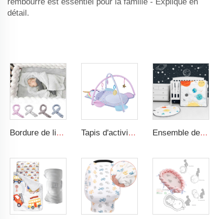
rembourré
est essentiel pour la famille - Expliqué en
détail.
Bordure de lit tressée pour bébé, nouée, moelleuse, adaptée aux tout-petits, nid de sommeil pour bébé, bordure de lit tressée pour nouveau-né
Tapis d'activité pour le temps de ventre avec jouets sensoriels suspendus, conception animale, gymnase de jeu pour bébé
Ensemble de literie pour bébé garçon espace cartoon 3 pièces Ensemble de literie pour bébé et chambre de nursery