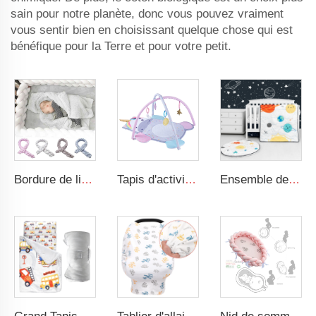
sain pour notre planète, donc vous pouvez vraiment
vous sentir bien en choisissant quelque chose qui est
bénéfique pour la Terre et pour votre petit.
Bordure de lit tressée pour bébé, nouée, moelleuse, adaptée aux tout-petits, nid de sommeil pour bébé, bordure de lit tressée pour nouveau-né
Tapis d'activité pour le temps de ventre avec jouets sensoriels suspendus, conception animale, gymnase de jeu pour bébé
Ensemble de literie pour bébé garçon espace cartoon 3 pièces Ensemble de literie pour bébé et chambre de nursery