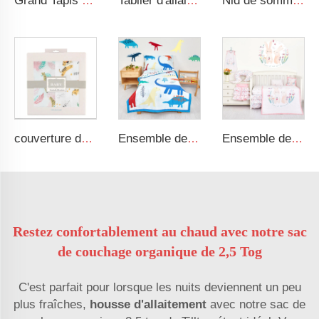
Grand Tapis de Sieste Roulé Confortable avec Motif de Circulation avec Oreiller Amovible et Couverture
Tablier d'allaitement en coton jersey, intimité 360 degrés, super doux
Nid de sommeil pour bébé, lit tressé doux adapté aux nouveau-nés, berceau portable, convient comme nid pour bébé
couverture de sécurité en coton 100 % douce et respirante, couverture en museline pour emmailloter bébé
Ensemble de literie pour enfant avec motif dinosaure pour bébé garçon
Ensemble de literie pour bébé de luxe à thème de lapin cartoon, ensemble de literie pour nouveau-né fille
Restez confortablement au chaud avec notre sac
de couchage organique de 2,5 Tog
C'est parfait pour lorsque les nuits deviennent un peu
plus fraîches,
housse d'allaitement
avec notre sac de