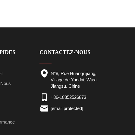
PIDES
CONTACTEZ-NOUS
N°8, Rue Huangnijiang,
il
Village de Yandai, Wuxi,
 Nous
Jiangsu, Chine
+86-18352526873
[email protected]
ormance