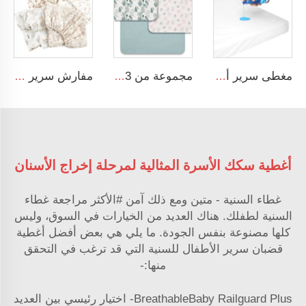
مغطى سرير أطفال مقاوم للماء بلون أبيض بنمط بسيط وناعم، ملاءة سرير أطفال مقاومة للماء
مجموعة من 3 قطع من أغطية السرير القطنية المسملة المطبوعة بالنقوش الزهرية الملونة ناعمة وقابلة للتنفس
مفارش سرير أطفال ناعمة من القطن الموسلي بنسبة 100٪ بكميات صغيرة مخصصة
أغطية سكك الأسرة المثالية لمرحلة إخراج الأسنان
غطاء السنية - متين ومع ذلك آمن #الأكثر مراجعة غطاء
السنية لطفلك. هناك العديد من الخيارات في السوق، وليس
كلها مصنوعة بنفس الجودة. ما يلي هي بعض أفضل أغطية
قضبان سرير الأطفال للسنية التي قد ترغب في التحقق
منها:-
BreathableBaby Railguard Plus- اختيار رئيسي بين العديد