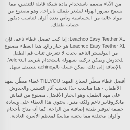
من الآباء مصمم باستخدام مادة شبكة قابلة للتنفس، مما
يسمح بمرور الهواء ليشعر طفلك بالراحة. وهو مصنوع من
مواد خالية من الحساسية ويأتي بعدة ألوان لتناسب ديكور
حضانة طفلك.
Leachco Easy Teether XL: إذا كنت تفضل غطاء ناعم، فإن
Leachco Easy Teether XL هو خيار رائع. هذا الغطاء مصنوع
من البوليستر الناعم بحيث لا تتعرض ثنيات فم الطفل
للخدوش ويمكن تركيبه بسهولة باستخدام شريط الـVelcro.
بالإضافة إلى ذلك، يمكن غسله بالمachine لتنظيف سهل.
أفضل غطاء مبطّن لسياج المهد: TILLYOU غطاء مبطّن لمهد
الأطفال - هذا مناسب جدًا لتجنب آثار التسنين والخدوش
على مهد الطفل، وهو الخيار الأفضل. مصنوع من قماش
مايكروفايبر ناعم ولكنه متين، يحتوي هذا الغطاء على وسادة
خفيفة لتوفير طبقة إضافية من الراحة. كما أنه متاح بأحجام
وألوان مختلفة مما يجعله مناسبًا لمعظم الأسرة العادية.