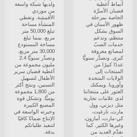
أنماط أغطية
ولديها شبكة واسعة
قضبان الأسرَّة
من موردي
الخاصة بمرحلة
الأقمشة. وتغطي
ظهور الأسنان في
المنشأة مساحة
السوق بشكل
تبلغ 50,000 متر
منتظم، وندعم
مربع، بينما تبلغ
خدمات الصبّ
مساحة المستودع
لمصانع معروفة
30,000 متر مربع.
كبرى. ونصدِّر سنويًّا
ونصدِّر سنويًّا 2.4
عددًا كبيرًا من
مليون مجموعة من
المنتجات إلى
أغطية قضبان سرير
الولايات المتحدة
الأطفال لتسهيل
وأوروبا. ويمكنك
التسنين، وننتج أكثر
العثور على منتجاتنا
من 1,800 مجموعة
لدى علامات تجارية
يوميًّا. وتشكل قوة
مثل ديزني، وول
المصنع الكبيرة
مارت، تارغيت،
وخبرته الواسعة في
كي-مارت، أمازون،
الإنتاج ضمانًا كافيًا
وغيرها الكثير. كما
لتنفيذ طلباتكم
نقدِّم العديد من
بدقة.