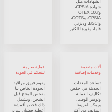
الشهادات مثل
شهادة CPSIA،
وOTEX 100/
CPSIA، وGOTS،
وBSCI، وديزني
فاما، وغيرها الكثير.
آلات متقدمة
عملية صارمة
وخدمات إضافية
للتحكم في الجودة
تساعد المعدات
يقوم فريق مراقبة
الحديثة في خفض
الجودة الخاص بنا
تكاليف العمالة
بفحص المنتج قبل
وتوفير الوقت.
الشحن، ويشمل
ويمكن لفريقنا
ذلك فحص أقمشة
المؤلف من أكثر
أغطية قضبان سرير