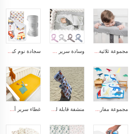
مجموعة ثلاثية القطع من أغطية سرير الطفل المبطنة والمصنوعة من البوليستر الناعم والآمن
وسادة سرير مجديلة ومربوطة ناعمة ومريحة لطفل صغير يناسب عش النوم للمواليد الجدد
سجادة نوم كبيرة قابلة لللف بتصميم طرق المواصلات مع وسادة وغطاء قابل للإزالة
مجموعة مفارش سرير بألوان ديناصورات مطبوعة للأولاد
منشفة قابلة للارتداء للأطفال الصغار للاستحمام أو الشاطئ مع غطاء ناعم
غطاء سرير أطفال من القطن المسلي المحايد، شريحة مثبتة بألوان صلبة لسرير الأطفال