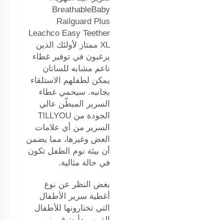
BreathableBaby
Railguard Plus
Leachco Easy Teether
XL ممتاز لأولئك الذين
يرغبون في توفير غطاء
ناعم مشابه للساتان
يمكن لطفلهم الاستلقاء
بجانبه. سيحمي غطاء
السرير المبطّن عالي
الجودة من TILLYOU
السرير من أي علامات
العض وغيرها، مما يضمن
أن بيئة نوم الطفل تكون
في حالة مثالية.
بغض النظر عن نوع
أغطية سرير الأطفال
التي تختارونها للأطفال
الذين يبدأون في نمو