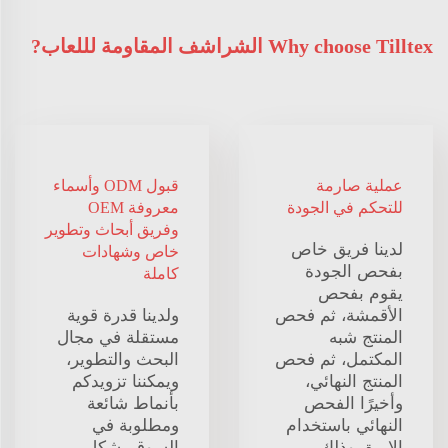
Why choose Tilltex الشراشف المقاومة لللعاب?
عملية صارمة
قبول ODM وأسماء
للتحكم في الجودة
معروفة OEM
وفريق أبحاث وتطوير
لدينا فريق خاص
خاص وشهادات
بفحص الجودة
كاملة
يقوم بفحص
الأقمشة، ثم فحص
ولدينا قدرة قوية
المنتج شبه
مستقلة في مجال
المكتمل، ثم فحص
البحث والتطوير،
المنتج النهائي،
ويمكننا تزويدكم
وأخيرًا الفحص
بأنماط شائعة
النهائي باستخدام
ومطلوبة في
الإبرة، وذلك
السوق بشكل