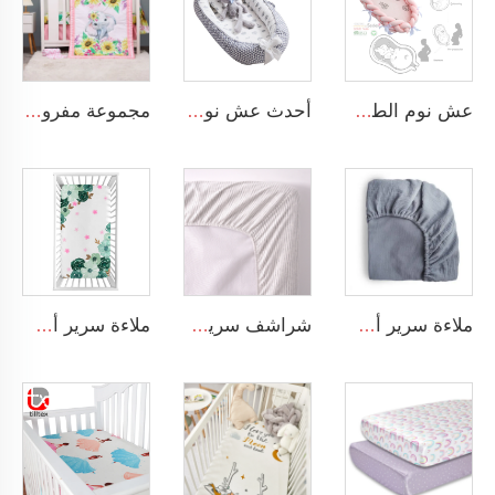
عش نوم الطفل الم trenge المزود بسرير مجدول ناعم مناسب للأطفال حديثي الولادة قابل للنقل
أحدث عش نوم مريح للطفل الرضيع قابل للنقل مصنوع من القطن 100٪
مجموعة مفروشات سرير الطفل المكونة من 3 قطع: بطانية، وشاح مطاطي، وتنورة سرير
شراشف سرير أطفال بنسبة 100% قطن عضوي مقلم ومصنوع من القطن المشعوم، قابلة للتنفس وشريحة مثبتة
ملاءة سرير أطفال بنمط زهري أصفر مصنوعة من القطن الناعم بنسبة 100%، ملاءة سرير لملابس أسرة الفتيات
ملاءة سرير أطفال مصنوعة من القطن العضوي 100% خفيفة وناعمة جدًا وقابلة للغسل الآلي