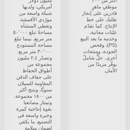
أكثر من ٣٠٠
مليون دولار
موظفٍ ماهرٍ
أمريكي، ولديها
قادرين على إنجاز
شبكة واسعة من
طلبك على خط
مورّدي الأقمشة.
الإنتاج. كما نقدّم
وتغطي المنشأة
عيّنات مجانية،
مساحةً تبلغ ٥٠٬٠٠٠
وخدمة ما بعد البيع
متر مربع، بينما تبلغ
(PS)، وفحص
مساحة المستودع
الجودة، ومنتجات
٣٠٬٠٠٠ متر مربع.
أخرى. حلٌّ شاملٌ
ونصدّر ٢,٤ مليون
يوفّر مزيدًا من
مجموعة من
الأمان.
أطواق الحفاظ
على جفاف الذقن
المقاومة للسيلان
سنويًّا، وننتج أكثر
من ١٨٠٠ مجموعة.
وتمتاز مصانعنا
بقوة إنتاجية كبيرة
وخبرة واسعة في
التصنيع، ما يكفي
لضمان سلامة