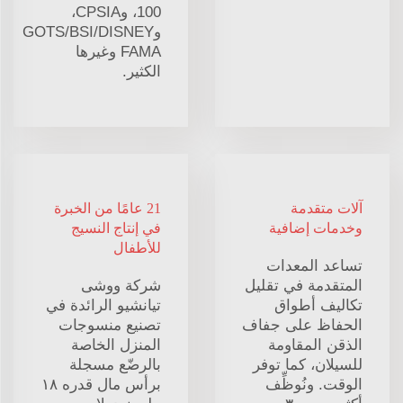
100، وCPSIA،
وGOTS/BSI/DISNEY
FAMA وغيرها
الكثير.
آلات متقدمة
21 عامًا من الخبرة
وخدمات إضافية
في إنتاج النسيج
للأطفال
تساعد المعدات
المتقدمة في تقليل
شركة ووشى
تكاليف أطواق
تيانشيو الرائدة في
الحفاظ على جفاف
تصنيع منسوجات
الذقن المقاومة
المنزل الخاصة
للسيلان، كما توفر
بالرضّع مسجلة
الوقت. ونُوظِّف
برأس مال قدره ١٨