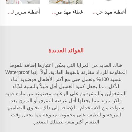
أغطية مهد حرير قزحية للأسرة القياسية وأسرة الأطفال الرضع 100٪ ساتان ناعم غطاء مهد
غطاء مهد مرن ومريح مصنوع من الرايون الناعم للغاية مع إضافات الإيلاستين قابل للتمدد - لون محايد
أغطية سرير للأطفال مطبوعة رقميًا برسم فتاة راقصة كرتونية مع أغطية سرير للأطفال مصنوعة من الحرير مخصصة للسرير مع أغطية سرير من الساتين
الفوائد العديدة
هناك العديد من المزايا التي يمكن اعتبارها إضافة للفوط
المقاومة للرذاذ مقارنة بالفوط العادية. أولاً، إنها Waterproof
بنسبة 100% وتعمل حتى مع أكثر الأطفال فوضوية أثناء
الأكل، مما يجعل كمية الغسيل أقل قليلاً بالنسبة للآباء
المشغولين والمشرفين على الرعاية. مصنوعة من مادة قوية
ولكن مرنة مما يجعلها أقل عرضة للتمزق أو التمزق بعد
سنوات من الاستخدام. بالإضافة إلى ذلك، تحتوي التصاميم
المرحة واللطيفة على مجموعة متنوعة مما يجعل وقت
الطعام أكثر متعة لطفلك الصغير.