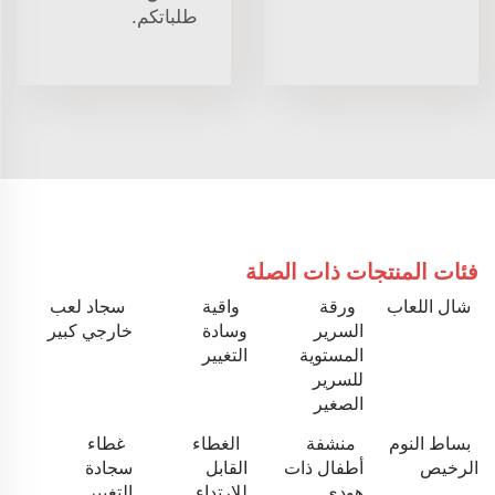
طلباتكم.
فئات المنتجات ذات الصلة
شال اللعاب
ورقة
واقية
سجاد لعب
السرير
وسادة
خارجي كبير
المستوية
التغيير
للسرير
الصغير
بساط النوم
منشفة
الغطاء
غطاء
الرخيص
أطفال ذات
القابل
سجادة
هودي
للارتداء
التغيير