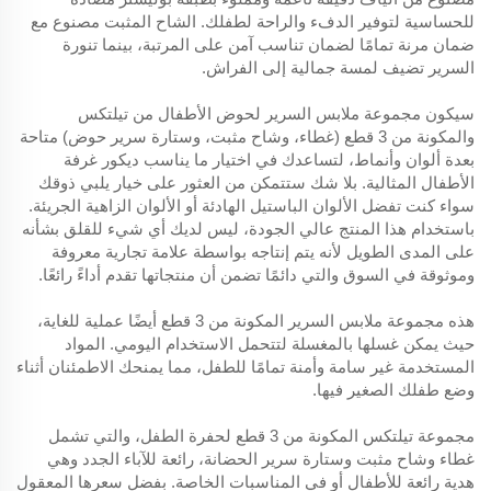
للحساسية لتوفير الدفء والراحة لطفلك. الشاح المثبت مصنوع مع
ضمان مرنة تمامًا لضمان تناسب آمن على المرتبة، بينما تنورة
السرير تضيف لمسة جمالية إلى الفراش.
سيكون مجموعة ملابس السرير لحوض الأطفال من تيلتكس
والمكونة من 3 قطع (غطاء، وشاح مثبت، وستارة سرير حوض) متاحة
بعدة ألوان وأنماط، لتساعدك في اختيار ما يناسب ديكور غرفة
الأطفال المثالية. بلا شك ستتمكن من العثور على خيار يلبي ذوقك
سواء كنت تفضل الألوان الباستيل الهادئة أو الألوان الزاهية الجريئة.
باستخدام هذا المنتج عالي الجودة، ليس لديك أي شيء للقلق بشأنه
على المدى الطويل لأنه يتم إنتاجه بواسطة علامة تجارية معروفة
وموثوقة في السوق والتي دائمًا تضمن أن منتجاتها تقدم أداءً رائعًا.
هذه مجموعة ملابس السرير المكونة من 3 قطع أيضًا عملية للغاية،
حيث يمكن غسلها بالمغسلة لتتحمل الاستخدام اليومي. المواد
المستخدمة غير سامة وأمنة تمامًا للطفل، مما يمنحك الاطمئنان أثناء
وضع طفلك الصغير فيها.
مجموعة تيلتكس المكونة من 3 قطع لحفرة الطفل، والتي تشمل
غطاء وشاح مثبت وستارة سرير الحضانة، رائعة للآباء الجدد وهي
هدية رائعة للأطفال أو في المناسبات الخاصة. بفضل سعرها المعقول