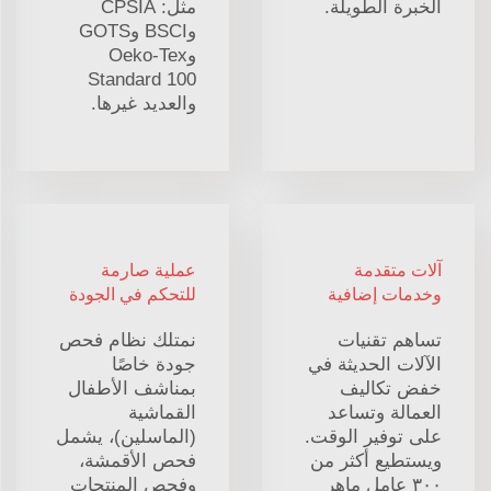
الخبرة الطويلة.
مثل: CPSIA
وBSCI وGOTS
وOeko-Tex
Standard 100
والعديد غيرها.
آلات متقدمة
عملية صارمة
وخدمات إضافية
للتحكم في الجودة
تساهم تقنيات
نمتلك نظام فحص
الآلات الحديثة في
جودة خاصًا
خفض تكاليف
بمناشف الأطفال
العمالة وتساعد
القماشية
على توفير الوقت.
(الماسلين)، يشمل
ويستطيع أكثر من
فحص الأقمشة،
٣٠٠ عاملٍ ماهرٍ
وفحص المنتجات