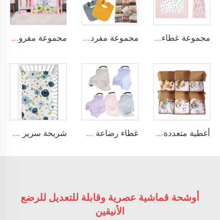
مجموعة غطاء ناعمة باللون الوردي مكونة من 3 قطع لمجموعة غرفة الأطفال، تحتوي على غطاء ومفارش سريرية ملائمة للأطفال الفتيات
مجموعة مفردة من المناديل المقاومة للرذاذ مصنوعة من القطن المسيلي الناعم جدًا
مجموعة مفروشات سرير الطفل المكونة من 3 قطع: بطانية، وشاح مطاطي، وتنورة سرير
أغطية متعددة الاستخدام مقاس 30 × 40 بوصة مصنوعة من البوليستر ناعمة الملمس ومزينة بنقاط مينكي
غطاء رضاعة طفولي ناعم للغاية مصنوع من المودال المرن
شريحة سرير أطفال بنمط زهور كرتونية مصممة من القطن الناعم بنسبة 100%
أوشحة قماشية عصرية وقابلة للتعديل للرضع
الأنيقين