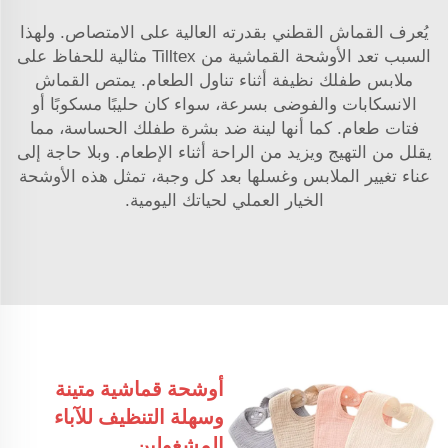
يُعرف القماش القطني بقدرته العالية على الامتصاص. ولهذا
السبب تعد الأوشحة القماشية من Tilltex مثالية للحفاظ على
ملابس طفلك نظيفة أثناء تناول الطعام. يمتص القماش
الانسكابات والفوضى بسرعة، سواء كان حليبًا مسكوبًا أو
فتات طعام. كما أنها لينة ضد بشرة طفلك الحساسة، مما
يقلل من التهيج ويزيد من الراحة أثناء الإطعام. وبلا حاجة إلى
عناء تغيير الملابس وغسلها بعد كل وجبة، تمثل هذه الأوشحة
الخيار العملي لحياتك اليومية.
أوشحة قماشية متينة
وسهلة التنظيف للآباء
المشغولين