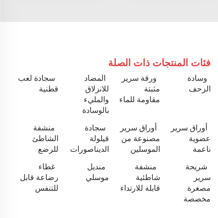
فئات المنتجات ذات الصلة
وسادة
ورقة سرير
المضاد
سجادة لعب
الزحف
مثبتة
للانزلاق
قطنية
مقاومة للماء
والمليء
بالوسادة
أوراق سرير
أوراق سرير
سجادة
منشفة
عضوية
مصنوعة من
قيلولة
الشاطئ
ناعمة
الموسلين
الديناصورات
للرضع
شريحة
منشفة
منديل
غطاء
سرير
شاطئية
موسلي
رضاعة قابل
مصغرة
قابلة للارتداء
للتنفس
مخصصة