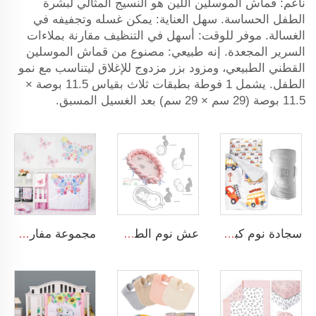
ناعم: قماش الموسلين اللين هو النسيج المثالي لبشرة
الطفل الحساسة. سهل العناية: يمكن غسله وتجفيفه في
الغسالة. موفر للوقت: أسهل في التنظيف مقارنة بملاءات
السرير المجعدة. إنه طبيعي: مصنوع من قماش الموسلين
القطني الطبيعي، ومزود بزر مزدوج للإغلاق ليتناسب مع نمو
الطفل. يشمل 1 فوطة بطبقات ثلاث بقياس 11.5 بوصة ×
11.5 بوصة (29 سم × 29 سم) بعد الغسيل المسبق.
سجادة نوم كبيرة قابلة لللف بتصميم طرق المواصلات مع وسادة وغطاء قابل للإزالة
عش نوم الطفل الم trenge المزود بسرير مجدول ناعم مناسب للأطفال حديثي الولادة قابل للنقل
مجموعة مفارش سرير مصنوعة من القطن 100% للفتيات الرضع، مريحة وملائمة لسرير الطفل