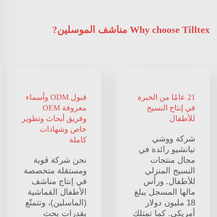
Why choose Tilltex مناشف الموسلين?
21 عامًا من الخبرة
قبول ODM وأسماء
في إنتاج النسيج
معروفة OEM
للأطفال
وفريق أبحاث وتطوير
خاص وشهادات
شركة ووشي
كاملة
تيانشيو رائدة في
مجال منتجات
نحن شركة قوية
النسيج المنزلي
ومستقلة متخصصة
للأطفال. ورأس
في إنتاج مناشف
مالها المسجل يبلغ
الأطفال القماشية
18 مليون دولار
(الماسلين)، وتتمتّع
أمريكي. كما تمتلك
بقدرات بحث