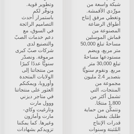
شبكة واسعة من
وتطوير قوية.
مورِّدي الأقمشة.
ونوفّر لكم
وتغطي مرفق إنتاج
باستمرار أحدث
أطواق الرضاعة
التصاميم الرائجة
المصنوعة من
في السوق، مع
قماش الموسلين
دعم خدمات الصبّ
مساحةً تبلغ 50,000
والتصنيع لدى
متر مربع، ويضم
شركات صبّ كبرى
مستودعها مساحةً
مرموقة. ونصدّر
تبلغ 30,000 متر
سنويًّا عددًا كبيرًا
مربع. ونقوم سنويًّا
من منتجاتنا إلى
بتصدير 2.4 مليون
الولايات المتحدة
مجموعة من
وأوروبا، ويمكنكم
المنتجات، التي
العثور على منتجاتنا
تشمل أكثر من
في متاجر ديزني
1,800 منتجًا.
ووول مارت
ونتمكَّن من حماية
وتارغيت وكاي-
طلبك بفضل
مارت وأمازون
قدرات الإنتاج
وغيرها. كما يمكننا
المُثبتة وسنوات
تزويدكم بشهادات