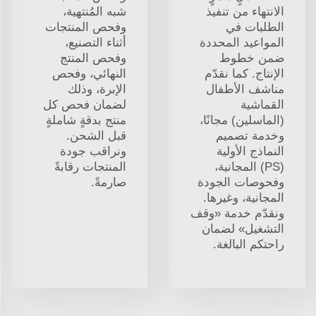
الانتهاء من تنفيذ
شبه المُنتهية،
الطلبات في
وفحص المنتجات
المواعيد المحددة
أثناء التصنيع،
ضمن خطوط
وفحص المنتج
الإنتاج. كما نقدّم
النهائي، وفحص
مناشف الأطفال
الإبرة، وذلك
القماشية
لضمان فحص كل
(الماسلين) مجانًا،
منتج بدقةٍ شاملةٍ
وخدمة تصميم
قبل الشحن.
النماذج الأولية
ونراقب جودة
(PS) المجانية،
المنتجات رقابةً
وفحوصات الجودة
صارمةً.
المجانية، وغيرها.
ونقدّم خدمة «وقف
التشغيل» لضمان
راحتكم البالغة.