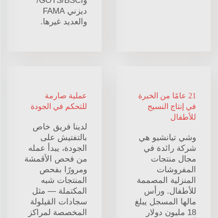
وGOTS/BSCI/
ديزني FAMA
والعديد غيرها.
21 عامًا من الخبرة
عملية صارمة
في إنتاج النسيج
للتحكم في الجودة
للأطفال
لدينا فريق خاص
وشي تيانشيو هي
بالتفتيش على
شركة رائدة في
الجودة، يبدأ عمله
مجال منتجات
من فحص الأقمشة
المفروشات
ومرورًا بفحص
المنزلية المصممة
المنتجات شبه
للأطفال. ورأس
المكتملة — مثل
مالها المسجل يبلغ
سجادات القيلولة
18 مليون دولار
المخصصة لمراكز