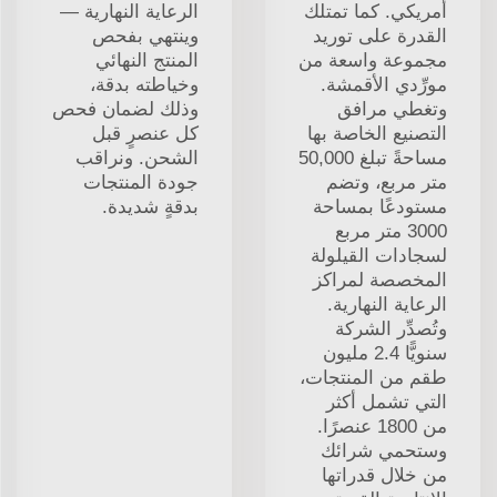
أمريكي. كما تمتلك
الرعاية النهارية —
القدرة على توريد
وينتهي بفحص
مجموعة واسعة من
المنتج النهائي
مورِّدي الأقمشة.
وخياطته بدقة،
وتغطي مرافق
وذلك لضمان فحص
التصنيع الخاصة بها
كل عنصرٍ قبل
مساحةً تبلغ 50,000
الشحن. ونراقب
متر مربع، وتضم
جودة المنتجات
مستودعًا بمساحة
بدقةٍ شديدة.
3000 متر مربع
لسجادات القيلولة
المخصصة لمراكز
الرعاية النهارية.
وتُصدِّر الشركة
سنويًّا 2.4 مليون
طقم من المنتجات،
التي تشمل أكثر
من 1800 عنصرًا.
وستحمي شرائك
من خلال قدراتها