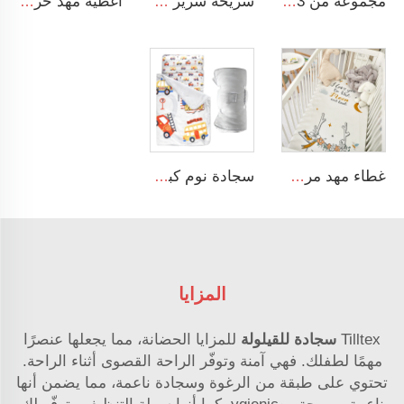
مجموعة من 3 قطع من أغطية السرير القطنية المسملة المطبوعة بالنقوش الزهرية الملونة ناعمة وقابلة للتنفس
شريحة سرير أطفال قياسية مصنوعة من قطن الجيرسيه المعتمد على معيار OEKO-TEX 100، ومناسبة لحجم المراتب القياسية
أغطية مهد حرير قزحية للأسرة القياسية وأسرة الأطفال الرضع 100٪ ساتان ناعم غطاء مهد
غطاء مهد مرن ومريح مصنوع من الرايون الناعم للغاية مع إضافات الإيلاستين قابل للتمدد - لون محايد
سجادة نوم كبيرة قابلة لللف بتصميم طرق المواصلات مع وسادة وغطاء قابل للإزالة
المزايا
Tilltex
سجادة للقيلولة
للمزايا الحضانة، مما يجعلها عنصرًا
مهمًا لطفلك. فهي آمنة وتوفّر الراحة القصوى أثناء الراحة.
تحتوي على طبقة من الرغوة وسجادة ناعمة، مما يضمن أنها