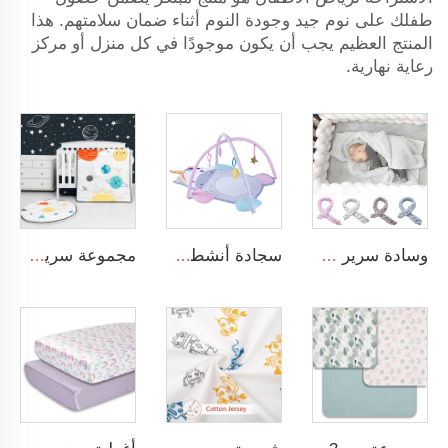
طفلك على نوم جيد وجودة النوم أثناء ضمان سلامتهم. هذا
المنتج العظيم يجب أن يكون موجودًا في كل منزل أو مركز
رعاية نهارية.
وسادة سرير مجديلة ومربوطة ناعمة ومريحة لطفل صغير يناسب عش النوم للمواليد الجدد
سجادة أنشطة مع ألعاب حسية معلقة بتصميم حيوانات لتمارين البطن للأطفال
مجموعة سرير مهد الرضع للفتيان بتصميم فضاء الكارتون مجموعة سرير مهد 3 قطع لمهد الطفل ديكور غرفة نوم الأطفال