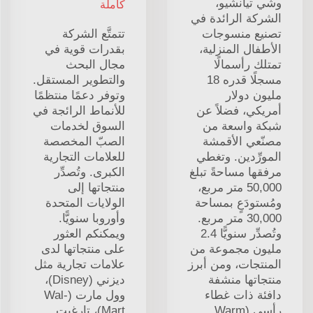
وشي تيانشيو،
كاملة
الشركة الرائدة في
تصنيع منسوجات
تتمتَّع الشركة
الأطفال المنزلية،
بقدرات قوية في
تمتلك رأسمالًا
مجال البحث
مسجلًا قدره 18
والتطوير المستقل.
مليون دولار
وتوفر دعمًا منتظمًا
أمريكي، فضلاً عن
للأنماط الرائجة في
شبكة واسعة من
السوق لخدمات
مصنّعي الأقمشة
الصبّ المخصصة
المورِّدين. وتغطي
للعلامات التجارية
مرفقها مساحةً تبلغ
الكبرى. وتُصدِّر
50,000 متر مربع،
منتجاتها إلى
ومُستودَعٍ بمساحة
الولايات المتحدة
30,000 متر مربع.
وأوروبا سنويًّا.
وتُصدِّر سنويًّا 2.4
ويمكنكم العثور
مليون مجموعة من
على منتجاتها لدى
المنتجات، ومن أبرز
علامات تجارية مثل
منتجاتها منشفة
ديزني (Disney)،
دافئة ذات غطاء
وول مارت (Wal-
رأسي (Warm
Mart)، تارغيت