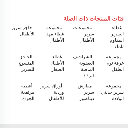
فئات المنتجات ذات الصلة
غطاء
مجموعات
مجموعة
حاجز سرير
السرير
سرير
غطاء مهد
الأطفال
المقاوم
الأطفال
الأطفال
للماء
مجموعة
الشراشف
غطاء
الحاجز
غرفة نوم
العضوية
الأطفال
المنسوج
الطفل
الماصة
الصغار
للسرير
للرذاذ
مجموعة
مفارش
أوراق سرير
أغطية
سرير حديثي
سرير
وردية
مرتفعة
الولادة
ديناصور
للأطفال
الجودة