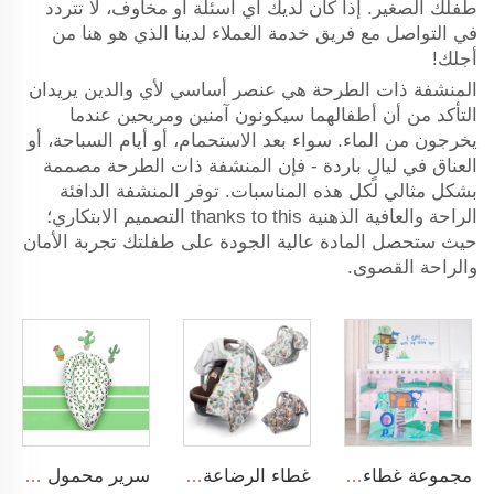
طفلك الصغير. إذا كان لديك أي أسئلة أو مخاوف، لا تتردد
في التواصل مع فريق خدمة العملاء لدينا الذي هو هنا من
أجلك!
المنشفة ذات الطرحة هي عنصر أساسي لأي والدين يريدان
التأكد من أن أطفالهما سيكونون آمنين ومريحين عندما
يخرجون من الماء. سواء بعد الاستحمام، أو أيام السباحة، أو
العناق في ليالٍ باردة - فإن المنشفة ذات الطرحة مصممة
بشكل مثالي لكل هذه المناسبات. توفر المنشفة الدافئة
الراحة والعافية الذهنية thanks to this التصميم الابتكاري؛
حيث ستحصل المادة عالية الجودة على طفلتك تجربة الأمان
والراحة القصوى.
مجموعة غطاء سرير أطفال بتصميم الصيد، ناعمة ومناسبة للرضع الجدد
غطاء الرضاعة ثلاثي الاستخدام قابل للتنفس مصنوع من المايكروفايبر الناعمة يعمل كمنديل وغطاء مقعد سيارة وسترة للرضاعة
سرير محمول ومناسب للرضع في الحضانة والمصنوع من القطن التنفسي بنسبة 100%