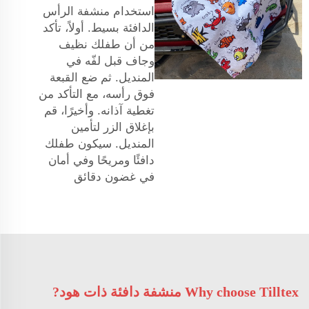
استخدام منشفة الرأس
الدافئة بسيط. أولاً، تأكد
من أن طفلك نظيف
وجاف قبل لفّه في
المنديل. ثم ضع القبعة
فوق رأسه، مع التأكد من
تغطية آذانه. وأخيرًا، قم
بإغلاق الزر لتأمين
المنديل. سيكون طفلك
دافئًا ومريحًا وفي أمان
في غضون دقائق
Why choose Tilltex منشفة دافئة ذات هود?