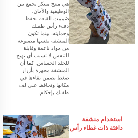
هي منتج مبتكر يجمع بين
الوظيفية والأمان.
صُممت القبعة لحفظ
دفء رأس طفلك
وحمايته، بينما تكون
المنشفة نفسها مصنوعة
من مواد ناعمة وقابلة
للتنفس لا تسبب أي تهيج
للجلد الحساس. كما أن
المنشفة مجهزة بأزرار
ضغط تضمن بقاءها في
مكانها وتحافظ على لف
طفلك بإحكام.
استخدام منشفة
دافئة ذات غطاء رأس