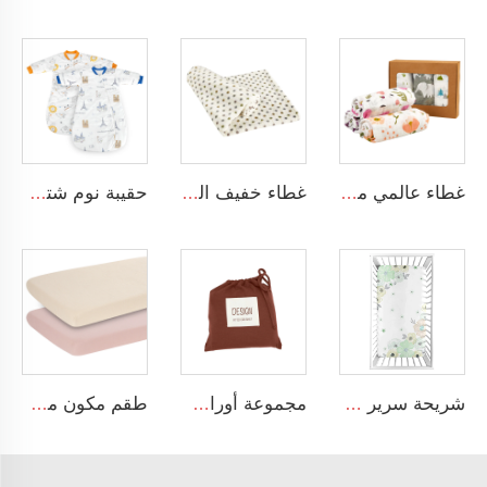
غطاء عالمي مصنوع من القطن العضوي بنسبة 100% موسولين ناعم ومريح للأطفال الرضع
غطاء خفيف الوزن مقاس 30 × 40 بوصة من الفليس الناعم للغاية
حقيبة نوم شتوية للأطفال الرضع من القطن 100٪ قابلة للتنفس وصديقة للبيئة
شريحة سرير أطفال بنمط زهور ناعمة من القطن العضوي للأطفال الفتيات
مجموعة أوراق سرير مهد ملائمة عضوية للمهد القياسي 100٪ قطن موسلين ناعم قابل للتنفس
طقم مكون من قطعتين من قماش الموسيلين القطني 100٪ بمقاس 38*24*7 بوصة، غطاء واقي ناعم مطاطي لمهد الطفل