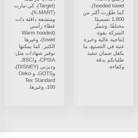
hooded towel)،
(Target)، كي-مارت
كما طوَّرت أكثر من
(K-MART)،
1,800 تصميمًا
ومنشفة دافئة ذات
مختلفًا. وتتميَّز
غطاء رأسي
الشركة بقوة
(Warm hooded
إنتاجية عالية وخبرة
towel)، وغيرها
غنية في التصنيع، ما
الكثير. كما يمكنها
يكفل ضمان تنفيذ
توفير شهادات مثل:
طلباتكم بدقة
CPSIA، وBSCI،
وكفاءة.
وديزني (DISNEY)،
وGOTS، وOeko-
Tex Standard
100، وغيرها.