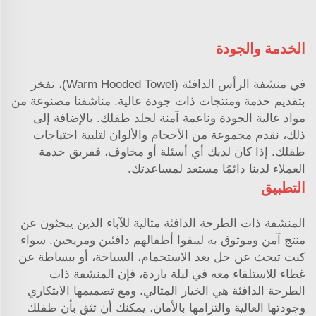
الخدمة والجودة
في منشفة الرأس الدافئة (Warm Hooded Towel)، نفخر
بتقديم خدمة ومنتجات ذات جودة عالية. مناشفنا مصنوعة من
مواد عالية الجودة وناعمة آمنة لجلد طفلك. بالإضافة إلى
ذلك، نقدم مجموعة من الأحجام والألوان لتلبية احتياجات
طفلك. إذا كان لديك أي أسئلة أو مخاوف، ففريق خدمة
العملاء لدينا دائمًا مستعد لمساعدتك.
التطبيق
المنشفة ذات الطرحة الدافئة مثالية للآباء الذين يبحثون عن
منتج آمن وموثوق به ليبقوا أطفالهم دافئين ومريحين. سواء
كنت تبحث عن حل بعد الاستحمام، السباحة، أو ببساطة عن
غطاء للاستلقاء معه في ليلة باردة، فإن المنشفة ذات
الطرحة الدافئة هي الخيار المثالي. ومع تصميمها الابتكاري
وجودتها العالية والتزامها بالأمان، يمكنك أن تثق بأن طفلك