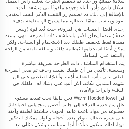
سلامة طفلكِ وراحته. تم تصميم الطرحة لتغلف رأس الطفل
بشكل دافئ وأمن أثناء وجوده ملفوفًا في منشفة ناعمة.
بالإضافة إلى ذلك، تم تصميم زر التثبيت الذكي ليثبت المنديل
بقوة ومناسب تمامًا لطفلكِ، مما يسمح لكِ بتغليفه بدفء.
إحدى أفضل الصفات هي المرونة، حيث تُعد قوة (وليس
ضعفًا) عندما يتعلق الأمر بالمناشف ذات الطرحة. فهي ليست
مفيدة فقط لتجفيف طفلك بعد الاستحمام أو السباحة، ولكن
يمكن أيضًا استخدامها كبطانية دافئة وإضافة طبقة من الراحة
والمتعة على البساط.
يتم استخدام المناشف ذات الطرحة بطريقة مباشرة
وبسيطة. تأكدي من أن طفلك نظيف وجاف ثم ضعي الطرحة
بلطف على رأسه لتغطية أذنيه. وأخيرًا، اضغطي على الزر
لتثبيت المنديل مكانه. الآن أنتِ على وشك لف طفلكِ في
الدفء والراحة والأمان.
في Warm Hooded towel نحن دائمًا نحب تقديم مستوى
عالٍ من خدمة العملاء إلى جانب أفضل منتج يلبي احتياجاتك.
مصنوعة من مواد ناعمة عالية الجودة، مناشفنا لطيفة وآمنة
على بشرة طفلك. تتوفر بعدة أحجام وألوان يمكنك التفكير
فيها، لذلك ستكون متأكداً أنها ستتناسب بشكل مثالي مع