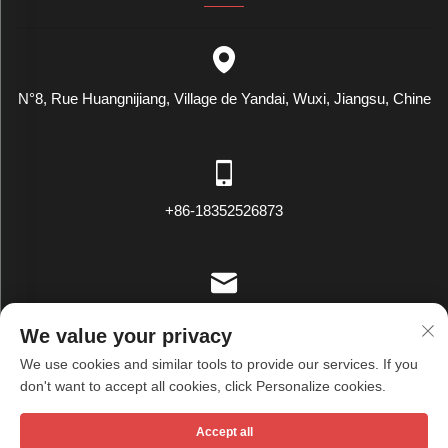
N°8, Rue Huangnijiang, Village de Yandai, Wuxi, Jiangsu, Chine
+86-18352526873
[email protected]
We value your privacy
We use cookies and similar tools to provide our services. If you
don't want to accept all cookies, click Personalize cookies.
Droits d'auteur © Wuxi Tianxiu Textile Co., Ltd. Tous droits réservés -
Accept all
Politique de confidentialité