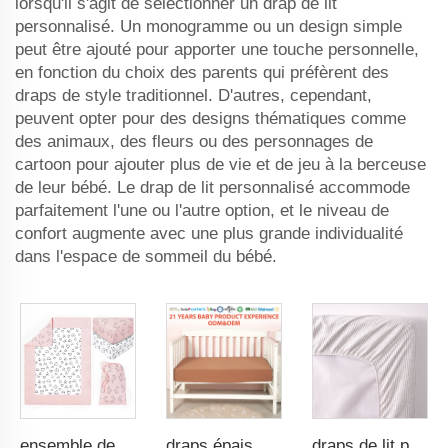
lorsqu'il s'agit de sélectionner un drap de lit
personnalisé. Un monogramme ou un design simple
peut être ajouté pour apporter une touche personnelle,
en fonction du choix des parents qui préfèrent des
draps de style traditionnel. D'autres, cependant,
peuvent opter pour des designs thématiques comme
des animaux, des fleurs ou des personnages de
cartoon pour ajouter plus de vie et de jeu à la berceuse
de leur bébé. Le drap de lit personnalisé accommode
parfaitement l'une ou l'autre option, et le niveau de
confort augmente avec une plus grande individualité
dans l'espace de sommeil du bébé.
ensemble de 3 pièces pour nursery bébé, couette douce rose, 2 draps-housse pour lit de bébé, ensemble de literie en microfibres pour filles
draps épais en museline 100 % coton pour bébé, doux et respirant
draps de lit pour bébé 100 % organiques, drap housse en coton peigné imprimé et respirant