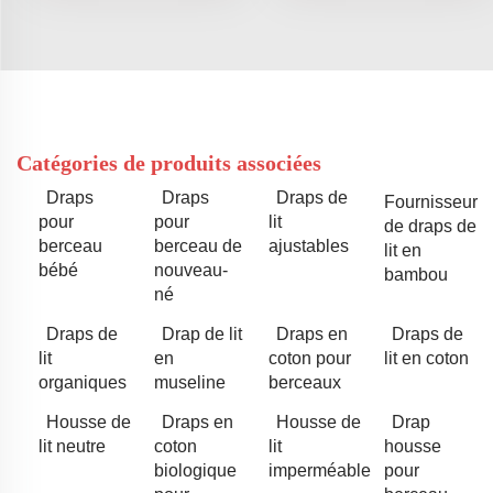
Catégories de produits associées
Draps
Draps
Draps de
Fournisseur
pour
pour
lit
de draps de
berceau
berceau de
ajustables
lit en
bébé
nouveau-
bambou
né
Draps de
Drap de lit
Draps en
Draps de
lit
en
coton pour
lit en coton
organiques
museline
berceaux
Housse de
Draps en
Housse de
Drap
lit neutre
coton
lit
housse
biologique
imperméable
pour