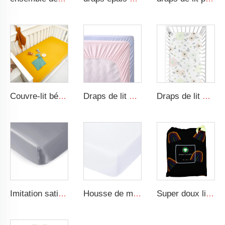
Couvre-lit bébé en coton museline neutre, drap housse uni pour lit de bébé
Draps de lit pour bébé en bambou personnalisés, draps en coton biologique
Draps de lit pour bébé en coton 100% avec motifs floraux et cartoonesques sombres, taille ajustable
Imitation satin stretch gris clair drap-housse étanche pour bébé doux draps de berceau pour bébé
Housse de matelas pour lit de bébé en coton jersey certifié GOTS, blanc et respirant, draps pour berceau de bébé
Super doux literie pour bébé avec impression arc-en-ciel en bambou coton museline drap-housse noir pour lit de bébé