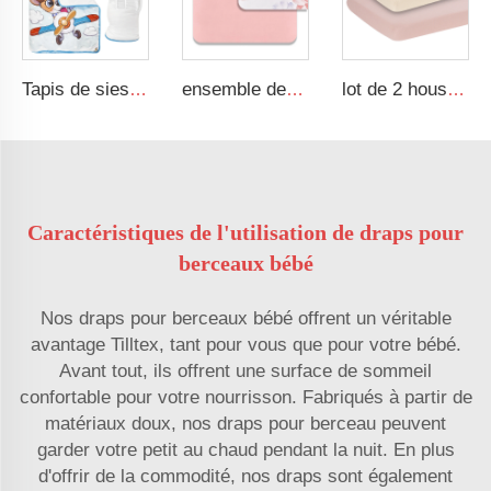
Tapis de sieste pour enfant unisexe avec coussin amovible, doux et adaptable pour les tout-petits
ensemble de draps pour bébé en coton respirant imprimé, 3PK en coton 100 %, couverture de lit pour bébé fabriquée selon vos spécifications (ODM)
lot de 2 housses en mousseline 100 % coton, dimensions 38*24*7 pouces, housse douce pour berceau ajustée
Caractéristiques de l'utilisation de draps pour
berceaux bébé
Nos draps pour berceaux bébé offrent un véritable
avantage Tilltex, tant pour vous que pour votre bébé.
Avant tout, ils offrent une surface de sommeil
confortable pour votre nourrisson. Fabriqués à partir de
matériaux doux, nos draps pour berceau peuvent
garder votre petit au chaud pendant la nuit. En plus
d'offrir de la commodité, nos draps sont également