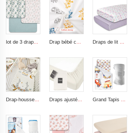
lot de 3 draps de lit muslin imprimés pour bébé en coton respirant et doux, design floral coloré
Drap bébé certifié OEKO-TEX Standard 100, taille standard, en jersey de coton
Draps de lit en soie arc-en-ciel pour berceaux standard et matelas de bébé 100% doux satin drap de lit
Drap-housse neutre en rayonne élasthanne ultra doux et élastique
Draps ajustés bébé en coton jersey certifié GOTS, style uni et respirant
Grand Tapis de Sieste Roulé Confortable avec Motif de Circulation avec Oreiller Amovible et Couverture