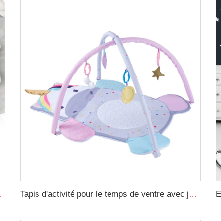
 bébé, bordure de lit tressée pour nouveau-né
Tapis d'activité pour le temps de ventre avec jouets sensoriels suspendus, conception animale, gymnase de jeu pour bébé