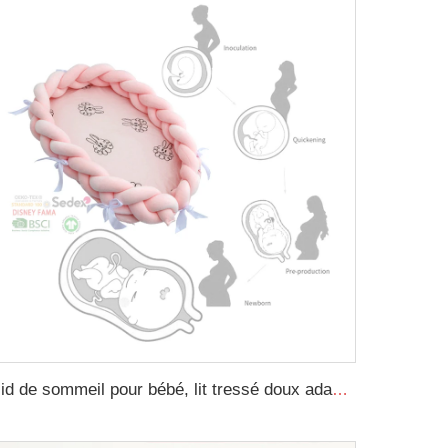
Nid de sommeil pour bébé, lit tressé doux adapté aux nouveau-nés, berceau portable, convient comme nid pour bébé