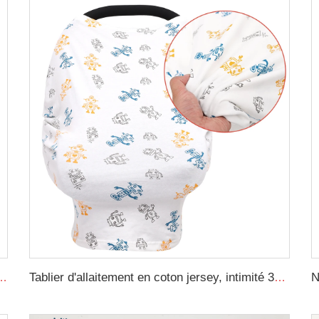
e avec Motif de Circulation avec Oreiller Amovible et Couverture
Tablier d'allaitement en coton jersey, intimité 360 degrés, super doux