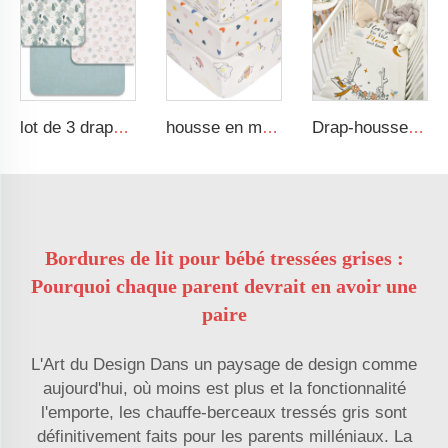
lot de 3 draps de lit muslin imprimés pour bébé en coton respirant et doux, design floral coloré
housse en mousseline de coton 100 %, drap housse pour berceau bébé
Drap-housse neutre en rayonne élasthanne ultra doux et élastique
Bordures de lit pour bébé tressées grises :
Pourquoi chaque parent devrait en avoir une
paire
L'Art du Design Dans un paysage de design comme
aujourd'hui, où moins est plus et la fonctionnalité
l'emporte, les chauffe-berceaux tressés gris sont
définitivement faits pour les parents milléniaux. La