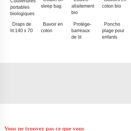
Couvertures
sleep bag
allaitement
coton bio
portables
bio
biologiques
Draps de
Bavoir en
Protège-
Poncho
lit 140 x 70
coton
barreaux
plage pour
de lit
enfants
Vous ne trouvez pas ce que vous