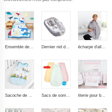
Ensemble de literie pour enfant avec motif dinosaure pour bébé garçon
Dernier nid de sommeil confortable pour bébé, transportable et douillet, en 100 % coton
écharpe d'allaitement 100 % coton gris pour bébé
Sacoche de sommeil 100 % coton, couverture portative adaptée aux nouveau-nés et nourrissons, transition d'emmaillotage
Sacs de sommeil zippés en dralon uni pour vêtements de nouveau-né, sacs de sommeil pour enfants de 6 à 12 mois
literie pour bébé en coton biologique 100 % fille, couette rose avec motif de lapin cartoon