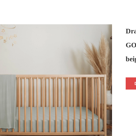
Dra
GOT
bei
re