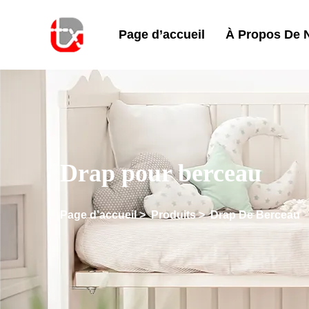
Page d’accueil
À Propos De 
Drap pour berceau
Page d’accueil
>
Produits
>
Drap De Berceau