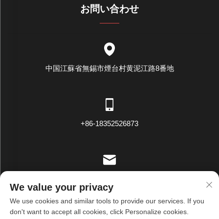
お問い合わせ
中国江蘇省無錫市煙台村黄泥江路8番地
+86-18352526873
[email protected]
We value your privacy
We use cookies and similar tools to provide our services. If you
don't want to accept all cookies, click Personalize cookies.