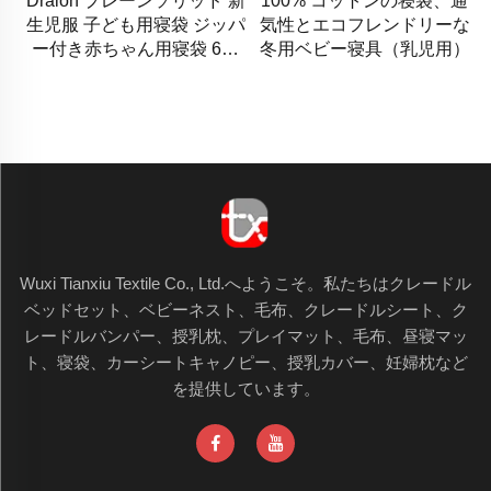
Dralon プレーンソリッド 新
100% コットンの寝袋、通
生児服 子ども用寝袋 ジッパ
気性とエコフレンドリーな
ー付き赤ちゃん用寝袋 6ヶ
冬用ベビー寝具（乳児用）
月から12ヶ月対応
Wuxi Tianxiu Textile Co., Ltd.へようこそ。私たちはクレードル
ベッドセット、ベビーネスト、毛布、クレードルシート、ク
レードルバンパー、授乳枕、プレイマット、毛布、昼寝マッ
ト、寝袋、カーシートキャノピー、授乳カバー、妊婦枕など
を提供しています。