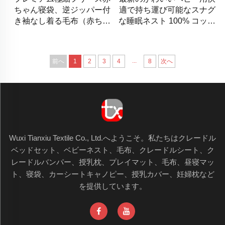
ちゃん寝袋、逆ジッパー付
適で持ち運び可能なスナグ
き袖なし着る毛布（赤ちゃ
な睡眠ネスト 100% コット
ん用寝具）
ンベビーネスト
...
前へ
1
2
3
4
8
次へ
Wuxi Tianxiu Textile Co., Ltd.へようこそ。私たちはクレードル
ベッドセット、ベビーネスト、毛布、クレードルシート、ク
レードルバンパー、授乳枕、プレイマット、毛布、昼寝マッ
ト、寝袋、カーシートキャノピー、授乳カバー、妊婦枕など
を提供しています。