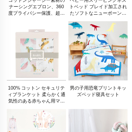
コットンジャージー素材の
ベビー用スリーピングネス
ナーシングエプロン、360
トベッド ブレイド加工され
度プライバシー保護、超ソ
たソフトなニューボーン用
フトな授乳カバー
ラウンジャー ポータブルク
レード 該当するベビーネス
ト
100% コットン セキュリテ
男の子用恐竜プリントキッ
ィブランケット 柔らかく通
ズベッド寝具セット
気性のある赤ちゃん用マス
リンスワドルブランケット