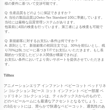
様の要件に基づいて交渉可能です。 
Q: 生産品質をどのように保証できますか？ 
A: 当社の製品品質はOeko-Tex Standard 100に準拠しています。
当社には厳格な品質管理システムがあります。 
包装前に4回の検査を行っています。第三者による検査も可能で
す。 
Q: 新規顧客に対するお支払い条件は何ですか？ 
A: 原則として、新規顧客の初回注文では、30%を前払いとし、残
り70%はBLコピーに基づきT/Tでお支払いいただきます。もし長
期的かつ安定したビジネス関係が構築できれば、 
お支払い条件においてより良いサポートを提供させていただきま
す。 
Tilltex
アニメーションエリア インファント ベビーコット ベッドリネ
ン コレクション 3ピース コット インファント ベビー部屋 ベ
ッドリネン コレクションは、ティルテックスからのもので、
どのベビールームにも最適なアクセントとなるでしょう。こ
の3点セットには、滑らかで快適なベビーコット、通気性のあ