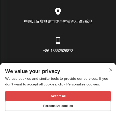
中国江蘇省無錫市煙台村黄泥江路8番地
+86-18352526873
We value your privacy
We use cookies and similar tools to provide our services. If you
[email protected]
don't want to accept all cookies, click Personalize cookies.
Accept all
著作権 © 無錫天秀テキスタイル有限公司 全権所有 -
プライバシ
Personalize cookies
ーポリシー
HOMEPAGE
製品
メールアドレス
電話