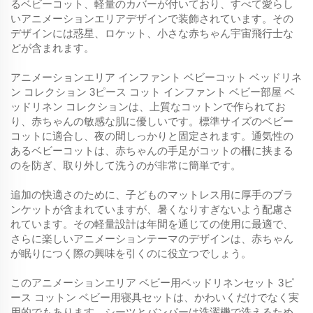
るベビーコット、軽量のカバーが付いており、すべて愛らし
いアニメーションエリアデザインで装飾されています。その
デザインには惑星、ロケット、小さな赤ちゃん宇宙飛行士な
どが含まれます。
アニメーションエリア インファント ベビーコット ベッドリネ
ン コレクション 3ピース コット インファント ベビー部屋 ベ
ッドリネン コレクションは、上質なコットンで作られてお
り、赤ちゃんの敏感な肌に優しいです。標準サイズのベビー
コットに適合し、夜の間しっかりと固定されます。通気性の
あるベビーコットは、赤ちゃんの手足がコットの柵に挟まる
のを防ぎ、取り外して洗うのが非常に簡単です。
追加の快適さのために、子どものマットレス用に厚手のブラ
ンケットが含まれていますが、暑くなりすぎないよう配慮さ
れています。その軽量設計は年間を通じての使用に最適で、
さらに楽しいアニメーションテーマのデザインは、赤ちゃん
が眠りにつく際の興味を引くのに役立つでしょう。
このアニメーションエリア ベビー用ベッドリネンセット 3ピ
ース コットン ベビー用寝具セットは、かわいくだけでなく実
用的でもあります。シーツとバンパーは洗濯機で洗えるため