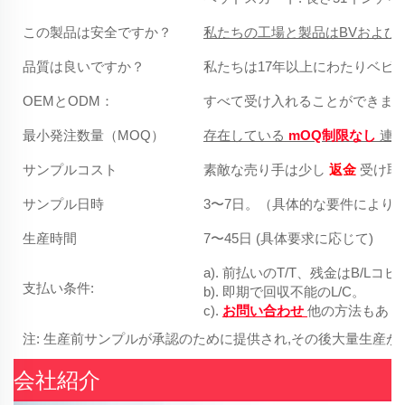
この製品は安全ですか？
私たちの工場と製品はBVおよび
品質は良いですか？
私たちは17年以上にわたりベビ
OEMとODM：
すべて受け入れることができま
最小発注数量（MOQ）
存在している
mOQ制限なし
連絡
サンプルコスト
素敵な売り手は少し
返金
受け取
サンプル日時
3〜7日。（具体的な要件により
生産時間
7〜45日 (具体要求に応じて)
a). 前払いのT/T、残金はB/L
支払い条件:
b). 即期で回収不能のL/C。
c).
お問い合わせ
他の方法もあり
注: 生産前サンプルが承認のために提供され,その後大量生産が
会社紹介