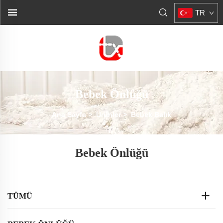
TR
Bebek Önlüğü
Ana Sayfa
>
Ürünler
>
Bebek Balık
Bebek Önlüğü
TÜMÜ