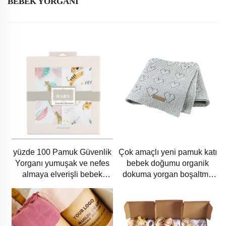
BEBEK YORGANI
yüzde 100 Pamuk Güvenlik
Çok amaçlı yeni pamuk katı
Yorganı yumuşak ve nefes
bebek doğumu organik
almaya elverişli bebek
dokuma yorgan boşaltma
muslin sarmalama yorganı
yorgan bebek