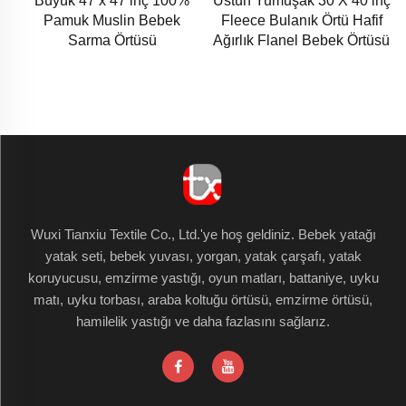
Büyük 47 x 47 inç 100%
Üstün Yumuşak 30 X 40 inç
Pamuk Muslin Bebek
Fleece Bulanık Örtü Hafif
Sarma Örtüsü
Ağırlık Flanel Bebek Örtüsü
Wuxi Tianxiu Textile Co., Ltd.'ye hoş geldiniz. Bebek yatağı
yatak seti, bebek yuvası, yorgan, yatak çarşafı, yatak
koruyucusu, emzirme yastığı, oyun matları, battaniye, uyku
matı, uyku torbası, araba koltuğu örtüsü, emzirme örtüsü,
hamilelik yastığı ve daha fazlasını sağlarız.