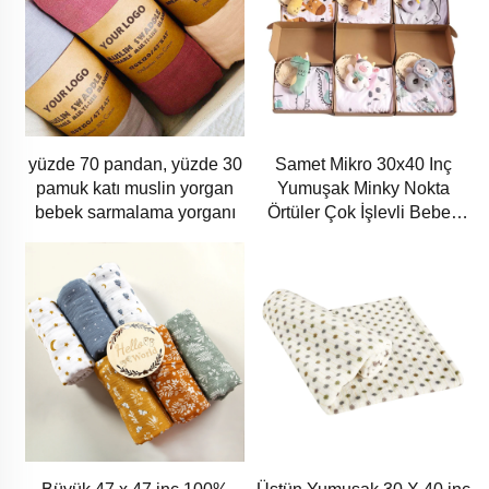
yüzde 70 pandan, yüzde 30
Samet Mikro 30x40 Inç
pamuk katı muslin yorgan
Yumuşak Minky Nokta
bebek sarmalama yorganı
Örtüler Çok İşlevli Bebek
Sarma Örtü Poliestirden
Yapılmış Bebekler İçin