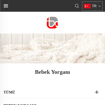
TR
Bebek Yorganı
Ana Sayfa
>
Ürünler
>
Bebek Yorganı
Bebek Yorganı
TÜMÜ