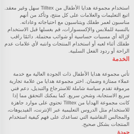
استخدام مجموعة هدايا الأطفال من Tilltex سهل وغير معقد.
اتبع التعليمات والعلامات على كل منتج، وتأكد من أنهم
مناسبون لعمر طفلك ويتناسبون مع احتياجاته وعاداته.
بالنسبة للملابس والإكسسوارات، قم بغسلها قبل الاستخدام
لإزالة أي مسببات حساسية أو شوائب محتملة. دائمًا راقب
طفلك أثناء لعبه أو استخدام المنتجات وانتبه لأي علامات عدم
الراحة أو ردود الفعل السلبية.
الخدمة
تأتي مجموعة هدايا الأطفال ذات الجودة العالية مع خدمة
عملاء ممتازة وضمان. اختر مجموعة هدايا من علامة تجارية
مرموقة تقدم سياسة شاملة للاسترجاع والتبديل، دعم فني
سريع الاستجابة، وشحن سريع. كما يمكنك التحقق مما إذا
كانت مجموعة الهدايا من Tilltex تحتوي على موارد جاهزة
للاستخدام مثل الدروس التعليمية عبر الإنترنت، الفيديوهات،
والمجالس النقاشية التي تساعدك على فهم كيفية استخدام
المنتجات بشكل صحيح.
جودة