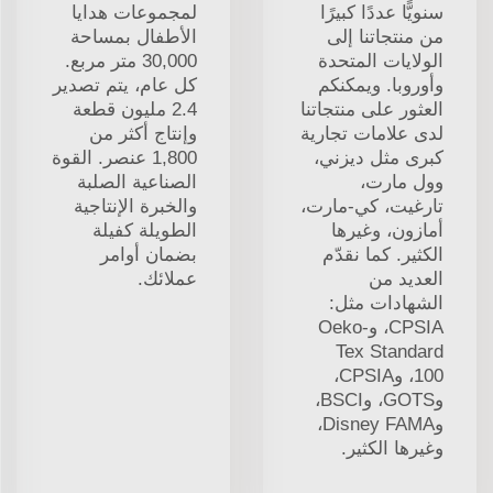
سنويًّا عددًا كبيرًا
لمجموعات هدايا
من منتجاتنا إلى
الأطفال بمساحة
الولايات المتحدة
30,000 متر مربع.
وأوروبا. ويمكنكم
كل عام، يتم تصدير
العثور على منتجاتنا
2.4 مليون قطعة
لدى علامات تجارية
وإنتاج أكثر من
كبرى مثل ديزني،
1,800 عنصر. القوة
وول مارت،
الصناعية الصلبة
تارغيت، كي-مارت،
والخبرة الإنتاجية
أمازون، وغيرها
الطويلة كفيلة
الكثير. كما نقدّم
بضمان أوامر
العديد من
عملائك.
الشهادات مثل:
CPSIA، وOeko-
Tex Standard
100، وCPSIA،
وGOTS، وBSCI،
وDisney FAMA،
وغيرها الكثير.