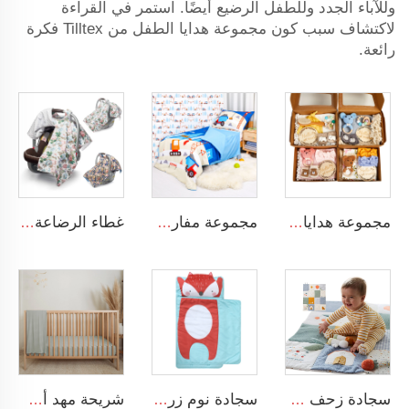
وللآباء الجدد وللطفل الرضيع أيضًا. استمر في القراءة
لاكتشاف سبب كون مجموعة هدايا الطفل من Tilltex فكرة
رائعة.
مجموعة هدايا أطفال تحتوي على بطانية موسولين، رattle، مطاط أسنان مطابق، شريط رأس، وجوارب حديثي الولادة
مجموعة مفارش سرير أطفال للفتيان مكونة من 4 قطع تشمل الغطاء والملاءة صالحة لجميع الفصول
غطاء الرضاعة ثلاثي الاستخدام قابل للتنفس مصنوع من المايكروفايبر الناعمة يعمل كمنديل وغطاء مقعد سيارة وسترة للرضاعة
سجادة زحف مربعة ناعمة قابلة للتخصيص مع ألعاب حسية للأطفال الرضع
سجادة نوم زرقاء للاطفال الرضع مصنوعة من القطن 100% مع تصميم كرتوني مطبوع
شريحة مهد أطفال من القطن العضوي معتمدة من GOTS، قابلة للتنفس بلون بيج، غطاء سرير للأطفال