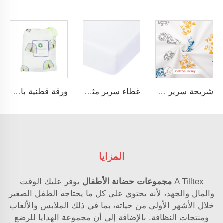
شريحة سرير أطفال قياسية مصنوعة من قطن الجيرسيه المعتمد على معيار OEKO-TEX 100، ومناسبة لحجم المراتب القياسية
غطاء سرير مثبت لنوم الطفل المصنوع من القطن الجيرسي المعتمد من GOTS والمتنفس بلون أبيض
ورقة قطنية بامبو عضوية بنسبة 100٪ لمولود ذكر أو أنثى، تناسب جميع الأسرة القياسية للطفل. ورقة ناعمة ومبردة مخصصة لسرير الطفل.
المزايا
A Tilltex
مجموعات حضانة الأطفال
يوفر عليك الوقت
والمال والجهد، لأنه يحتوي على كل ما يحتاجه الطفل الصغير
خلال الأشهر الأولى من حياته، بما في ذلك الملابس والألعاب
ومنتجات النظافة. بالإضافة إلى أن مجموعة الهدايا للرضع