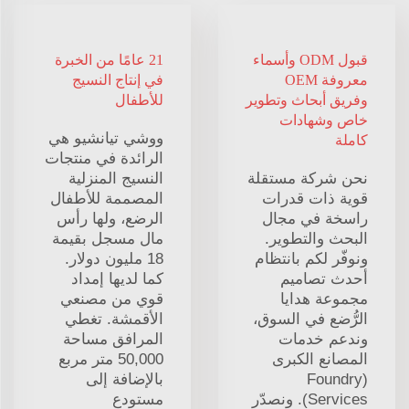
قبول ODM وأسماء
21 عامًا من الخبرة
معروفة OEM
في إنتاج النسيج
وفريق أبحاث وتطوير
للأطفال
خاص وشهادات
ووشي تيانشيو هي
كاملة
الرائدة في منتجات
نحن شركة مستقلة
النسيج المنزلية
قوية ذات قدرات
المصممة للأطفال
راسخة في مجال
الرضع، ولها رأس
البحث والتطوير.
مال مسجل بقيمة
ونوفّر لكم بانتظام
18 مليون دولار.
أحدث تصاميم
كما لديها إمداد
مجموعة هدايا
قوي من مصنعي
الرُّضع في السوق،
الأقمشة. تغطي
وندعم خدمات
المرافق مساحة
المصانع الكبرى
50,000 متر مربع
(Foundry
بالإضافة إلى
Services). ونصدّر
مستودع