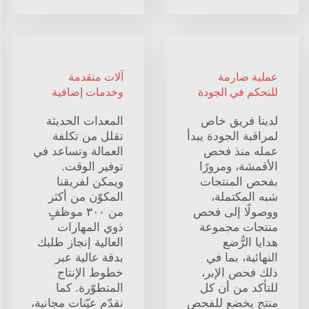
عملية صارمة
آلات متقدمة
للتحكم في الجودة
وخدمات إضافية
لدينا فريق خاص
المعدات الحديثة
لمراقبة الجودة يبدأ
تقلل من تكلفة
عمله منذ فحص
العمالة وتساعد في
الأقمشة، ومرورًا
توفير الوقت.
بفحص المنتجات
ويمكن لفريقنا
شبه المكتملة،
المكوّن من أكثر
ووصولًا إلى فحص
من ٣٠٠ موظفٍ
منتجات مجموعة
ذوي المهارات
هدايا الرُّضع
العالية إنجاز طلبك
النهائية، بما في
بدقة عالية عبر
ذلك فحص الإبر،
خطوط الإنتاج
للتأكد من أن كل
المتطوّرة. كما
منتج يخضع للفحص
نقدّم عيّنات مجانية،