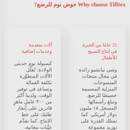
Why choose Tilltex حوض نوم للرضع?
21 عامًا من الخبرة
آلات متقدمة
في إنتاج النسيج
وخدمات إضافية
للأطفال
كبسولة نوم حديثي
وشي تيانشيو رائدة
الولادة: تُقلِّل
في مجال منتجات
الآلات المتطوِّرة
المنسوجات
تكلفة العمالة
المنزلية المصممة
وتساعد في توفير
خصيصًا للرضع.
الوقت. ولدينا أكثر
وتبلغ رأسمالها
من ٣٠٠ عاملٍ ماهرٍ
المسجل ١٨ مليون
قادرين على إنجاز
دولار أمريكي. كما
طلبك على خط
تمتلك القدرة على
الإنتاج. كما نقدِّم
توريد مجموعة
عيِّنات مجانية،