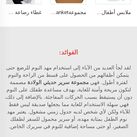
ملابس أطفال حديثي الولادة مصنوعة من درالون بلون صلب مع أكياس نوم مقفلة بالسحاب للأطفال من عمر 6 إلى 12 شهرًا
مجموعةanket رضيع تحتوي على بطانية بنقاط مينكي، جرس لعبة للأطفال، وبطاقة إعلان الولادة الخشبية
غطاء رضاعة طبيعي بلون رمادي مصنوع من القطن 100٪
الفوائد:
لقد لجأ العديد من الآباء إلى استخدام مهد النوم للرضع حتى
يتمكن أطفالهم من الحصول على قسط من الراحة والنوم
لفترة أطول. فهي
مجموعة سرير حديثي الولادة
مصممة
لتكون مريحة وآمنة للغاية، بهدف مساعدة طفلك على النوم
دون أن يستيقظ بسبب الحركات المفاجئة. بالإضافة إلى ذلك،
فهي سهلة الاستخدام للغاية مما يجعلها صديقة ليس فقط
للآباء ولكن لأي شخص لديه جدول زمني مشغول. يعتبر مهد
نوم الطفل بمثابة مهده، أو سرير محمول للسفر لطفلك
الصغير، أو حتى مساحة إضافية للنوم في سريرك الخاص.