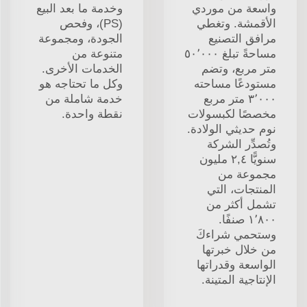
واسعة من موردي
وخدمة ما بعد البيع
الأقمشة. وتغطي
(PS)، وفحص
مرافق التصنيع
الجودة، ومجموعة
مساحةً تبلغ ٥٠٬٠٠٠
متنوعة من
متر مربع، وتضم
الخدمات الأخرى.
مستودعًا مساحته
وكل ما تحتاجه هو
٣٬٠٠٠ متر مربع
خدمة شاملة من
مخصصًا لكبسولات
نقطة واحدة.
نوم حديثي الولادة.
وتُصدِّر الشركة
سنويًّا ٢,٤ مليون
مجموعة من
المنتجات، التي
تشمل أكثر من
١٬٨٠٠ صنفًا.
وستحمي شراءكَ
من خلال خبرتها
الواسعة وقدراتها
الإنتاجية المتينة.