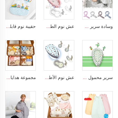
وسادة سرير مجديلة ومربوطة ناعمة ومريحة لطفل صغير يناسب عش النوم للمواليد الجدد
عش نوم الطفل الم trenge المزود بسرير مجدول ناعم مناسب للأطفال حديثي الولادة قابل للنقل
حقيبة نوم قابلة للارتداء مصنوعة من القطن 100٪ تناسب المواليد الجدد والرضع لمرحلة انتقال اللحف
سرير محمول ومناسب للرضع في الحضانة والمصنوع من القطن التنفسي بنسبة 100%
عش نوم الأطفال المصنوع من القطن الناعم بنسبة 100% مناسب للأسرة المحمولة والحديثي الولادة
مجموعة هدايا أطفال تحتوي على بطانية موسولين، رattle، مطاط أسنان مطابق، شريط رأس، وجوارب حديثي الولادة