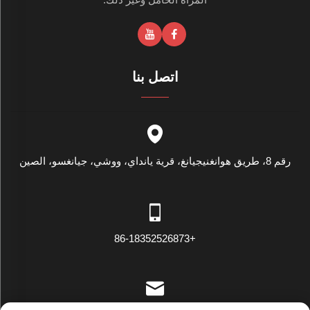
اتصل بنا
رقم 8، طريق هوانغنيجيانغ، قرية يانداي، ووشي، جيانغسو، الصين
+86-18352526873