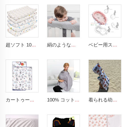
超ソフト 100% ムスリン 排気可能 変えおむつテーブルシート ベビーキャリー 変えパッドカバー
絹のような柔らかさ ポリエステルマイクロファイバー 安全 3ピース パッド入りベビークリブレールカバー
ベビー用スリーピングネストベッド ブレイド加工されたソフトなニューボーン用ラウンジャー ポータブルクレード 該当するベビーネスト
カートゥーン宇宙飛行士 子ども用昼寝マット 100% コットン 幼稚園用昼寝マット 付属の枕付き
100% コットン製グレーのナーシングスカーフ、ベビー用授乳カバー
着られる幼児用バスプール ビーチ ソフトタオルラップ 子ども用ビーチフード付きタオル