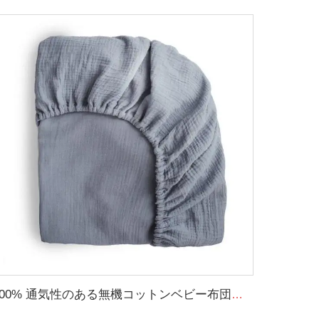
100% 通気性のある無機コットンベビー布団シート スーパーソフト洗濯可能マスリンフィットしたクリブシート