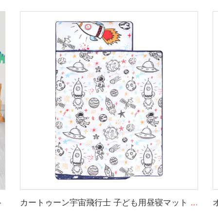
ト
カートゥーン宇宙飛行士 子ども用昼寝マット 100% コットン 幼稚園用昼寝マット 付属の枕付き