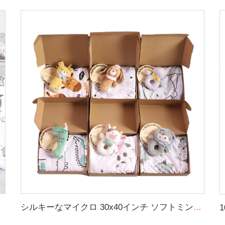
シルキーなマイクロ 30x40インチ ソフトミンキードットブランケット 多機能 赤ちゃん用くるまlageブランケット ポリエステル製