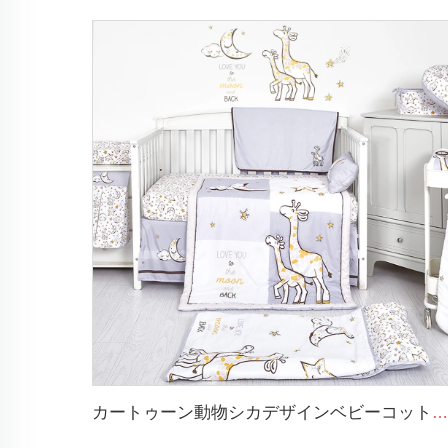
カートゥーン動物シカデザインベビーコット布団 クリブベッドリネン コンフォーター布団セット クリブベッド用品