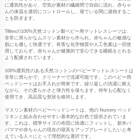
に通気性があり、空気が素材の繊維間で自由に流れ、赤ちゃ
んの体温を適切にコントロールし、寝ている間に過熱するこ
とを防ぎます。
Tilltexの100%天然コットン製ベビー用マットレスシーツは、
非常に滑らかなムスリン素材から作られ、赤ちゃんの敏感な
肌にも優しく快適です。有害な化学物質や人工色素は一切使
用しておらず、赤ちゃんが健康的で安心できる睡眠をとれる
よう配慮されています。
100%通気性のある天然コットンのベビーマットレスシートは
非常に滑らかで、クリーナーで洗濯可能です。このベビー用
ベッドシートはお手入れが簡単です。繰り返しの洗濯に耐え
ながら、その柔らかさと弾力性を保ちます。何年も心配なく
使用でき、高品質な形状を維持します。
マスリン素材のベビーベッドシートは、他の Nursery ベッド
リネンと組み合わせやすい基本的な白色で提供されていま
す。これは、標準サイズの布団に快適にフィットし、新米パ
パママや赤ちゃんの現在の寝具をアップグレードしたいと考
えている人々にとって理想的な選択です。