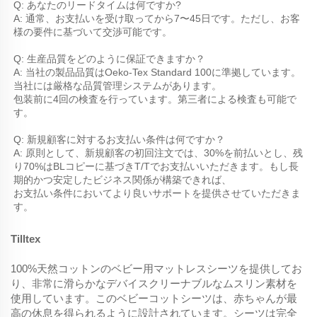
Q: あなたのリードタイムは何ですか? 
A: 通常、お支払いを受け取ってから7〜45日です。ただし、お客
様の要件に基づいて交渉可能です。 
Q: 生産品質をどのように保証できますか？ 
A: 当社の製品品質はOeko-Tex Standard 100に準拠しています。
当社には厳格な品質管理システムがあります。 
包装前に4回の検査を行っています。第三者による検査も可能で
す。 
Q: 新規顧客に対するお支払い条件は何ですか？ 
A: 原則として、新規顧客の初回注文では、30%を前払いとし、残
り70%はBLコピーに基づきT/Tでお支払いいただきます。もし長
期的かつ安定したビジネス関係が構築できれば、 
お支払い条件においてより良いサポートを提供させていただきま
す。 
Tilltex
100%天然コットンのベビー用マットレスシーツを提供してお
り、非常に滑らかなデバイスクリーナブルなムスリン素材を
使用しています。このベビーコットシーツは、赤ちゃんが最
高の休息を得られるように設計されています。シーツは完全