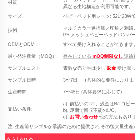
材質
異なる生地構造が利用可能です。
サイズ
ベビーベッド用シーツ: 52L*28
マルチカラー選択肢／印刷／刺繍／
技術
PS:メッシュベビーベッドバンパ
OEMとODM：
すべて受け入れることができます。
最小発注数量（MOQ）
存在している
mOQ制限なし
連絡し
サンプルコスト
素敵な売り手は少し
返金
受け取っ
サンプル日時
3〜7日。（具体的な要件によります
生産時間
7〜45日 (具体要求に応じて)
a). 前払いのT/T、残金はB/Lコピ
支払い条件:
b). 即期で回収不能のL/C。
c).
お問い合わせ
他の方法もありま
注: 生産前サンプルが承認のために提供され,その後大量生産が