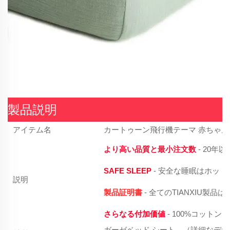
製品説明
アイテム名
カートゥーン飛行機テーマ 赤ちゃん
より高い品質と最小注文数
- 20
SAFE SLEEP
- 安全な睡眠はホッ
説明
製品証明書
- 全てのTIANXIU製
さらなる付加価値
- 100%コッ
ガーゼベッド
シート。（詳細なデザ