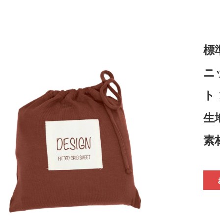
標
ニ
ト
生
素