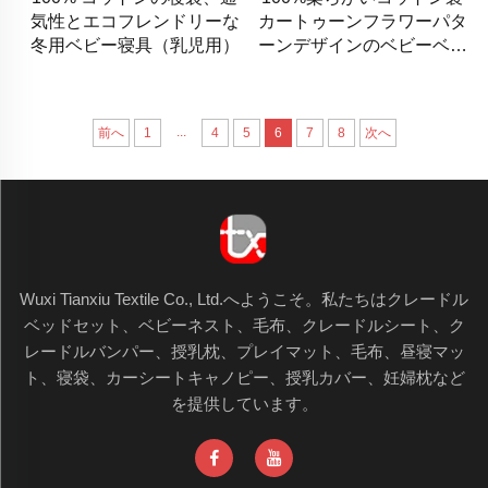
気性とエコフレンドリーな
カートゥーンフラワーパタ
冬用ベビー寝具（乳児用）
ーンデザインのベビーベッ
ドシーツ
...
前へ
1
4
5
6
7
8
次へ
Wuxi Tianxiu Textile Co., Ltd.へようこそ。私たちはクレードル
ベッドセット、ベビーネスト、毛布、クレードルシート、ク
レードルバンパー、授乳枕、プレイマット、毛布、昼寝マッ
ト、寝袋、カーシートキャノピー、授乳カバー、妊婦枕など
を提供しています。