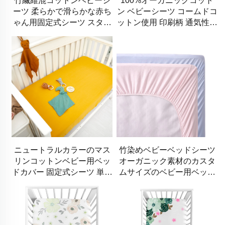
竹繊維混コットンベビーシ
100%オーガニックコット
ーツ 柔らかで滑らかな赤ち
ン ベビーシーツ コームドコ
ゃん用固定式シーツ スタン
ットン使用 印刷柄 通気性の
ダードサイズのベビーベッ
ある固定式ベビーシーツ
ドや幼児用マットレス対応
ニュートラルカラーのマス
竹染めベビーベッドシーツ
リンコットンベビー用ベッ
オーガニック素材のカスタ
ドカバー 固定式シーツ 単色
ムサイズのベビー用ベッド
のベビーシーツ
シーツ