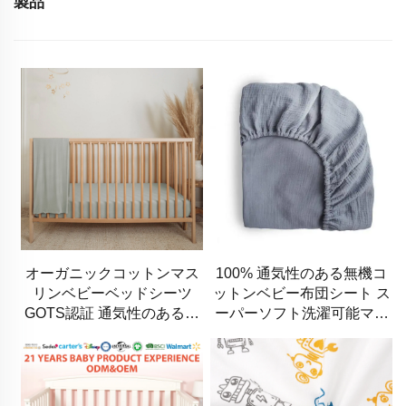
製品
オーガニックコットンマス
100% 通気性のある無機コ
リンベビーベッドシーツ
ットンベビー布団シート ス
GOTS認証 通気性のあるベ
ーパーソフト洗濯可能マス
ージュ色の赤ちゃん用ベッ
リンフィットしたクリブシ
ドカバー
ート