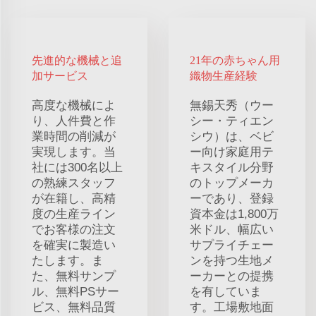
先進的な機械と追
21年の赤ちゃん用
加サービス
織物生産経験
高度な機械によ
無錫天秀（ウー
り、人件費と作
シー・ティエン
業時間の削減が
シウ）は、ベビ
実現します。当
ー向け家庭用テ
社には300名以上
キスタイル分野
の熟練スタッフ
のトップメーカ
が在籍し、高精
ーであり、登録
度の生産ライン
資本金は1,800万
でお客様の注文
米ドル、幅広い
を確実に製造い
サプライチェー
たします。ま
ンを持つ生地メ
た、無料サンプ
ーカーとの提携
ル、無料PSサー
を有していま
ビス、無料品質
す。工場敷地面