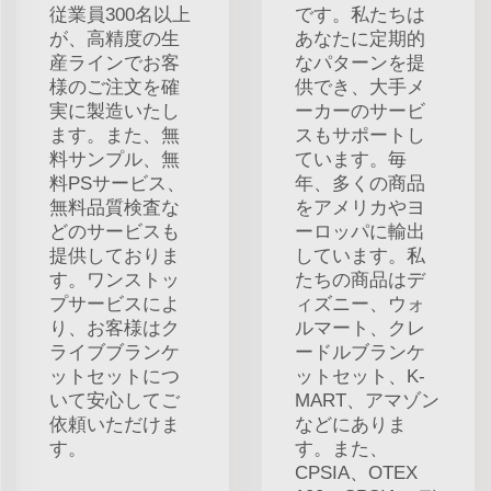
従業員300名以上
です。私たちは
が、高精度の生
あなたに定期的
産ラインでお客
なパターンを提
様のご注文を確
供でき、大手メ
実に製造いたし
ーカーのサービ
ます。また、無
スもサポートし
料サンプル、無
ています。毎
料PSサービス、
年、多くの商品
無料品質検査な
をアメリカやヨ
どのサービスも
ーロッパに輸出
提供しておりま
しています。私
す。ワンストッ
たちの商品はデ
プサービスによ
ィズニー、ウォ
り、お客様はク
ルマート、クレ
ライブブランケ
ードルブランケ
ットセットにつ
ットセット、K-
いて安心してご
MART、アマゾン
依頼いただけま
などにありま
す。
す。また、
CPSIA、OTEX