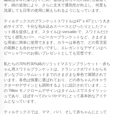
す。綿の追加により、さらに丈夫で通気性が向上し、何度も
洗濯しても日常の使用に耐えられるようになっています。
ティルテックスのブランケットスワドルは47" x 47"という大き
めサイズで、十分な包み込みスペースとぴったりとしたフィ
ット感を提供します。スタイルは-versatile-で、スワドルだけ
でなく授乳カバー、ベビーカーブランケットなど、さまざま
な用途に簡単に使用できます。カラーは単色で、どの育児室
の装飾とも合わせやすいですし、エレガントなデザインはベ
ビーシャワーのお祝いプレゼントとしても完璧です。
私たちの70%竹30%綿のソリッドマスリンブランケット・赤ち
ゃん用スワドルブランケットは、クラシックホワイトからモ
ダンなブロッサムレッドまでのさまざまな単色で展開されて
います。各色は慎重に選ばれており、どの赤ちゃんのキャラ
クターやデザインとも調和するように設計されています。こ
の
Tilltex
モノクロームデザインはタイムレスでスタイリッシ
ュであり、ほぼすべてのパパやママにとって基本的なアイテ
ムとなっています。
ティルテックスでは、ママ、パパ、そして赤ちゃんにとって