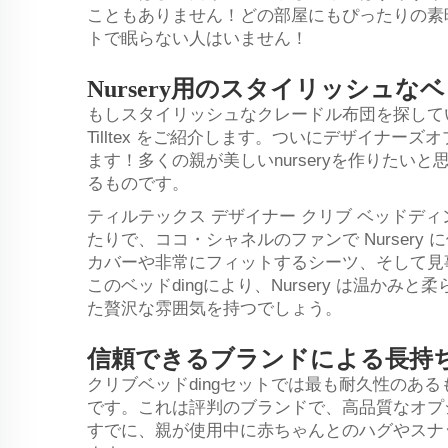
こともありません！どの部屋にもぴったりの素
トで眠らない人はいません！
Nursery用のスタイリッシュな
もしスタイリッシュなクレードル布団を探していて
Tilltex をご紹介します。ついにデザイナ
ます！多くの親が美しいnurseryを作りたい
るものです。
ティルテックス デザイナー クリブ ベッドデ
たりで、ココ・シャネルのファンで Nurser
カバーや非常にフィットするシーツ、そして見
このベッドdingにより、Nursery は温か
た贅沢な雰囲気を持つでしょう。
信頼できるブランドによる長持ちす
クリブベッドdingセットでは最も耐久性のあ
です。これは評判のブランドで、高品質なオプ
すでに、親が使用中に赤ちゃんとのハグやスナ