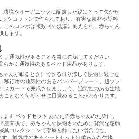
ットは、環境やオーガニックに配慮した親にとって欠かせ
ガニックコットンで作られており、有害な素材や染料
。このコンボは複数回の洗濯に耐えられ、赤ちゃん
供します。
具
く、通気性があることを常に確認してください。
供する柔らかく通気性のあるベッド用品があります。
は、赤ちゃんが眠るときにできる限り涼しく快適に過ごせ
、移行用の通気性のあるバンパープレート、超ソフ
ドスカートで完成させましょう。通気性のある生地
ることなく毎朝幸せに目覚めることがわかります。
あります
ベッドセット
あなたの赤ちゃんのために。
出産直後で、赤ちゃんの快適さのために贅沢な感触
寝具コレクションで部屋を飾りたい場合でも、
えします。通気性のあるシートセットは柔らかな生地