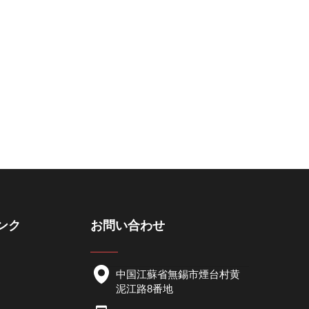
ンク
お問い合わせ
中国江蘇省無錫市煙台村黄
泥江路8番地