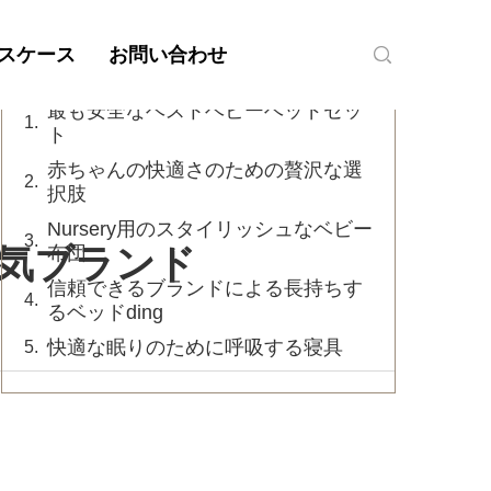
目次
スケース
お問い合わせ
最も安全なベストベビーベッドセッ
ト
赤ちゃんの快適さのための贅沢な選
択肢
Nursery用のスタイリッシュなベビー
気ブランド
布団
信頼できるブランドによる長持ちす
るベッドding
快適な眠りのために呼吸する寝具