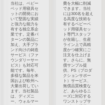
当社は、ベビー
費を大幅に削減
ベッド用寝具セ
できます。当社
ットの開発にお
には300名を超え
いて堅固な実績
る高度な技術を
と強力な能力を
有するベビーベ
有する独立系企
ッド用寝具セッ
業です。定番パ
ト専門スタッフ
ターンの製品に
が在籍し、生産
加え、大手ブラ
ライン上で高精
ンド向けの鋳造
度かつ確実にご
サービス（ファ
注文を仕上げま
ウンダリーサー
す。さらに、無
ビス）も対応可
償サンプル提
能です。毎年、
供、PS（プロダ
多様な製品を米
クションサポー
国および欧州へ
ト）サービス、
大量出荷してい
無償品質検査な
ます。当社製品
ど、あらゆるニ
は、ディズニ
ーズに対応する
ー、ウォルマー
ワンストップサ