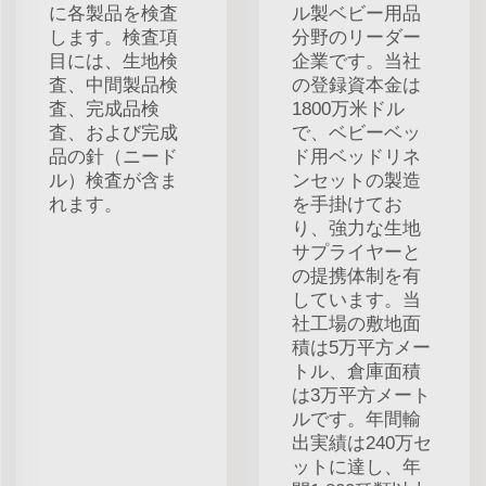
に各製品を検査
ル製ベビー用品
します。検査項
分野のリーダー
目には、生地検
企業です。当社
査、中間製品検
の登録資本金は
査、完成品検
1800万米ドル
査、および完成
で、ベビーベッ
品の針（ニード
ド用ベッドリネ
ル）検査が含ま
ンセットの製造
れます。
を手掛けてお
り、強力な生地
サプライヤーと
の提携体制を有
しています。当
社工場の敷地面
積は5万平方メー
トル、倉庫面積
は3万平方メート
ルです。年間輸
出実績は240万セ
ットに達し、年