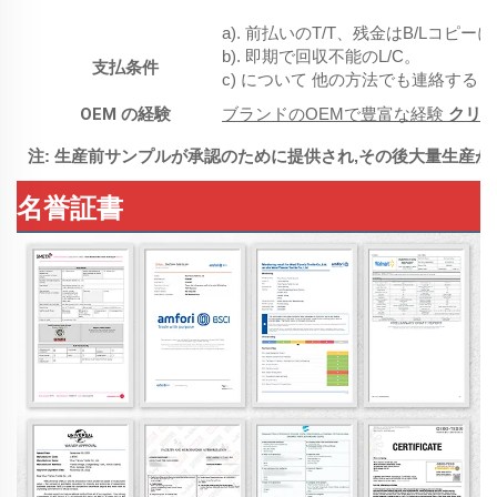
a). 前払いのT/T、残金はB/Lコピ
b). 即期で回収不能のL/C。
支払条件
c) について 他の方法でも連絡する
OEM の経験
ブランドのOEMで豊富な経験
クリ
注: 生産前サンプルが承認のために提供され,その後大量生産が
名誉証書