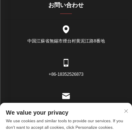
お問い合わせ
中国江蘇省無錫市煙台村黄泥江路8番地
+86-18352526873
[email protected]
We value your privacy
We use cookies and similar tools to provide our services. If you
don't want to accept all cookies, click Personalize cookies.