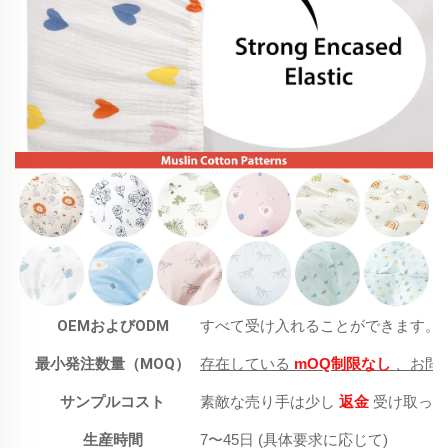
OEMおよびODM
すべて受け入れることができます。
最小発注数量（MOQ）
存在している
mOQ制限なし
、お問
サンプルコスト
素敵な売り手は少し
返金
受け取った
生産時間
7〜45日 (具体要求に応じて)