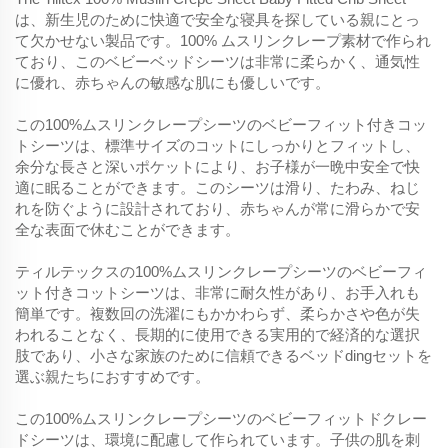
は、新生児のために快適で安全な寝具を探している親にとっ
て欠かせない製品です。100% ムスリンクレープ素材で作られ
ており、このベビーベッドシーツは非常に柔らかく、通気性
に優れ、赤ちゃんの敏感な肌にも優しいです。
この100%ムスリンクレープシーツのベビーフィット付きコッ
トシーツは、標準サイズのコットにしっかりとフィットし、
余分な長さと深いポケットにより、お子様が一晩中安全で快
適に眠ることができます。このシーツは滑り、たわみ、ねじ
れを防ぐように設計されており、赤ちゃんが常に滑らかで安
全な表面で休むことができます。
ティルテックスの100%ムスリンクレープシーツのベビーフィ
ット付きコットシーツは、非常に耐久性があり、お手入れも
簡単です。複数回の洗濯にもかかわらず、柔らかさや色が失
われることなく、長期的に使用できる実用的で経済的な選択
肢であり、小さな家族のために信頼できるベッドdingセットを
選ぶ親たちにおすすめです。
この100%ムスリンクレープシーツのベビーフィットドクレー
ドシーツは、環境に配慮して作られています。子供の肌を刺