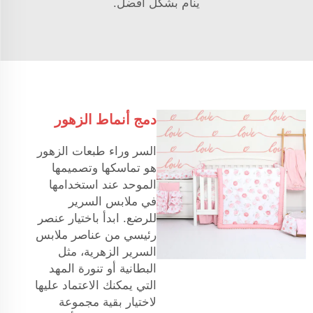
ينام بشكل أفضل.
دمج أنماط الزهور
السر وراء طبعات الزهور
هو تماسكها وتصميمها
الموحد عند استخدامها
في ملابس السرير
للرضع. ابدأ باختيار عنصر
رئيسي من عناصر ملابس
السرير الزهرية، مثل
البطانية أو تنورة المهد
التي يمكنك الاعتماد عليها
لاختيار بقية مجموعة