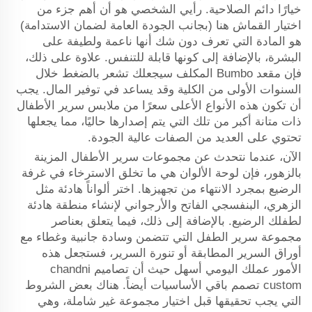
خيارًا دائم الصلاحية. رأيي الشخصي هو أن أهم جزء من
اختيار القماش هنا (بجانب الجودة العامة لضمان الاستدامة)
هو المادة التي تعرف دون شك أنها ناعمة ولطيفة على
البشرة، بالإضافة إلى كونها قابلة للتنفس. علاوة على ذلك،
فإن مقعد Bumbo المكلف سيجعلك تشعر بالضغط خلال
السنوات الأولى من الكلية وقد يساعد في توفير المال. يجب
أن تكون هذه الأنواع الأعلى سعرًا من ملابس سرير الأطفال
ذات متانة أكبر من تلك التي يتم إصدارها حاليًا، مما يجعلها
تحتوي على العديد من الصفات عالية الجودة.
الآن، عندما نتحدث عن مجموعات سرير الأطفال المزينة
بالزهور، فإن لوحة الألوان هي ما تخلق الاسترخاء في غرفة
الرضيع بمجرد الانتهاء من تجهيزها. اختر ألواناً هادئة مثل
الزهري، البنفسجي الفاتح والأرجواني لإنشاء منطقة هادئة
لطفلك الرضيع. بالإضافة إلى ذلك، فيما يتعلق بعناصر
مجموعة سرير الطفل التي تتضمن وسادة جانبية وغطاء مع
أوراق السرير المطابقة أو تنورة السرير، فستجعل هذه
الأمور عملك اليومي أسهل حيث أن تصاميم chandni
custom تصمم باقي الأساسيات أيضاً. هناك بعض الشروط
التي يجب تحقيقها قبل اختيار مجموعة غير شاملة، وهي