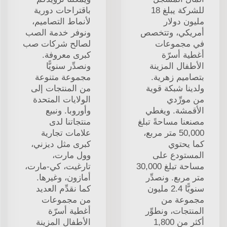
للشركة يبلغ 18
باقتراحات دورية
مليون دولار
لأنماط التصاميم،
أمريكي، وتتخصص
ونوفر خدمة الصب
في مجموعات
لصالح شركات صب
أغطية أسرّة
كبرى معروفة.
الأطفال المزينة
ونصدِّر سنويًّا
بتصاميم زهرية.
مجموعة متنوعة
ولدينا شبكة قوية
من المنتجات إلى
من مورِّدي
الولايات المتحدة
الأقمشة. ويغطي
وأوروبا. ونبيع
مصنعنا مساحةً تبلغ
منتجاتنا لدى
50,000 متر مربع،
علامات تجارية
كما يحتوي
كبرى مثل ديزني،
المستودع على
وول مارت،
مساحة تبلغ 30,000
تارغيت، كي-مارت،
متر مربع. ونصدِّر
أمازون، وغيرها.
سنويًّا 2.4 مليون
كما نقدِّم العديد
مجموعة من
من مجموعات
المنتجات، ونطوِّر
أغطية أسرّة
أكثر من 1,800
الأطفال المزينة