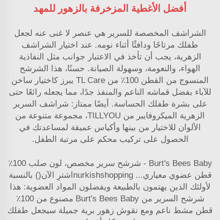
أفضل الأغطية المزخرفة بالزهور للمهد
الشراشف المخصصة للسرير هي عنصر لا غنى عنه لجعل
طفلك مرتاحًا ودافئًا أثناء نومه. عند اختيار الشراشف
الزهرية، يجب أن تأخذ في الاعتبار جوانب مثل النفاذية
الهواء، والنعومة، وسهولة الصيانة. حسنًا، هذا الشرشح
المنسوج من القطن 100٪ من TL Care يبرز كاختيار ساخن
للآباء بفضل قماشه الناعم والمنفذ جدًا، مما يجعله رائعًا حتى
على بشرة طفلك الحساسة. أيضًا ممتاز: شراشف السرير
الزهرية الميكروفايبر من TILLYOU، مجموعة متنوعة من
الألوان للاختيار من بينها وأكياس عميقة لمساعدتك في
الحصول على تركيب محكم على مرتبة الطفل.
Burt's Bees Baby - شرشح سرير مخصص، لون صلب 100٪
قطن عضوي معياري... nurkishshoppingاشترِ الآن() بالنسبة
لأولئك الذين يهتمون بالطبيعة ويفضلون المواد العضوية: هذا
شرشح السرير من Burt's Bees Baby مصنوع من 100٪
قطن مشط ناعم ومع نقوش زهور برية جميلة سيجعل طفلك