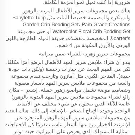
ضرورية إذا كنت تميل نحو الحزمة الكاملة.
هناك بعض مجموعات سرير الأطفال المزينة بالزهور
والمبتكرة والمصممة خصيصاً للبنات مثل Babyletto Tulip
Garden Crib Bedding Set، Pam Grace Creations
Watercolor Floral Crib Bedding Set أو حتى مجموعة
carter's® المخصصة لمفضلات حديقة المياه الطازجة باللون
الوردي والأزرق المكونة من 4 قطع.
مجموعات سرير زهرية للشراء ضمن ميزانية
يبدو أن شراء ملابس سرير المهد للأطفال الرضع أمرًا مكلفًا،
لكن من المهم البحث عن خيارات رخيصة (ولكن ذات جودة
جيدة). المتاجر الكبرى مثل أمازون وتارجت تقدم مجموعة
واسعة من مجموعات ملابس سرير المهد بأسعار معقولة
وبتصاميم موضة تشمل مواضيع زهور جميلة. إيتسي - مكان
رائع لشراء مجموعات ملابس سرير المهد اليدوية بالزهور؛
خاصة للآباء الذين يبحثون عن شيء مختلف عن الأنماط
الواحدة وجودة الإنتاج الضخم. بالإضافة إلى ذلك، هناك العديد
من مجموعات ملابس سرير المهد بالزهور المتوفرة عبر
الإنترنت للاختيار من بينها بأسعار تناسب تقريبًا كل الاحتياجات
- مثالية للمستهلك الذي يحرص على الميزانية، حيث توفر