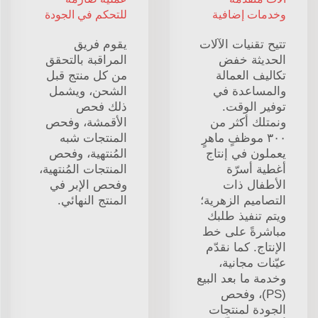
وخدمات إضافية
للتحكم في الجودة
تتيح تقنيات الآلات
يقوم فريق
الحديثة خفض
المراقبة بالتحقق
تكاليف العمالة
من كل منتج قبل
والمساعدة في
الشحن، ويشمل
توفير الوقت.
ذلك فحص
ونمتلك أكثر من
الأقمشة، وفحص
٣٠٠ موظفٍ ماهرٍ
المنتجات شبه
يعملون في إنتاج
المُنتهية، وفحص
أغطية أسرّة
المنتجات المُنتهية،
الأطفال ذات
وفحص الإبر في
التصاميم الزهرية؛
المنتج النهائي.
ويتم تنفيذ طلبك
مباشرةً على خط
الإنتاج. كما نقدّم
عيّنات مجانية،
وخدمة ما بعد البيع
(PS)، وفحص
الجودة لمنتجات