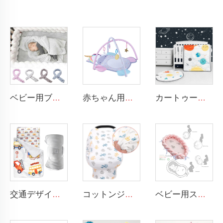
ベビー用ブレイド加工されたクレードバンパー ノット付きプラッシュ ソフトなトドラー用ベビースリープネスト ブレイドクレードバンパー ニューボーン用
赤ちゃん用お腹ばいアクティビティマット 掛けられる感覚玩具 動物デザイン 赤ちゃん用プレイマット ジム
カートゥーン スペース ベビー男の子用ベッドセット 3ピース コットベビーベッド寝具セット
交通デザイン 大型ロール式昼寝マット 幼児用昼寝マット 取り外し可能な枕とブランケット付き
コットンジャージー素材のナーシングエプロン、360度プライバシー保護、超ソフトな授乳カバー
ベビー用スリーピングネストベッド ブレイド加工されたソフトなニューボーン用ラウンジャー ポータブルクレード 該当するベビーネスト