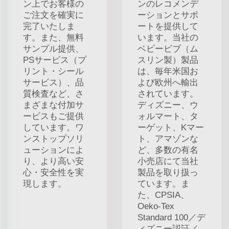
ン上でお客様の
ンのレコメンデ
ご注文を確実に
ーションとサポ
完了いたしま
ートを提供して
す。また、無料
います。当社の
サンプル提供、
ベビービブ（ム
PSサービス（プ
スリン製）製品
リント・シール
は、毎年米国お
サービス）、品
よび欧州へ輸出
質検査など、さ
されています。
まざまな付加サ
ディズニー、ウ
ービスもご提供
ォルマート、タ
しています。ワ
ーゲット、Kマー
ンストップソリ
ト、アマゾンな
ューションによ
ど、多数の有名
り、より高い安
小売店にて当社
心・安全性を実
製品を取り扱っ
現します。
ています。ま
た、CPSIA、
Oeko-Tex
Standard 100／デ
ィズニー認証／