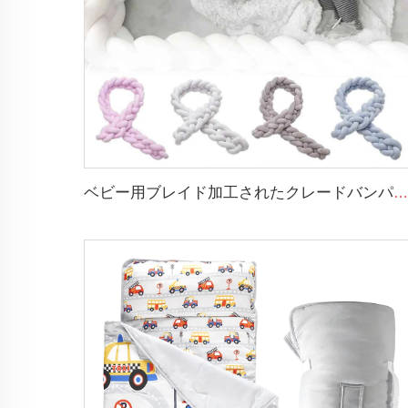
ベビー用ブレイド加工されたクレードバンパー ノット付きプラッシュ ソフトなトドラー用ベビースリープネスト ブレイドクレードバンパー ニューボーン用