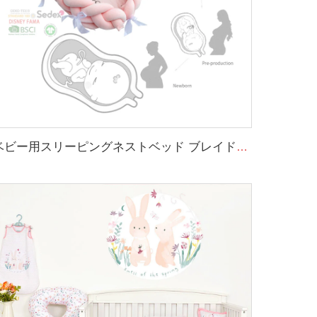
ベビー用スリーピングネストベッド ブレイド加工されたソフトなニューボーン用ラウンジャー ポータブルクレード 該当するベビーネスト