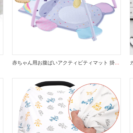
赤ちゃん用お腹ばいアクティビティマット 掛けられる感覚玩具 動物デザイン 赤ちゃん用プレイマット ジム