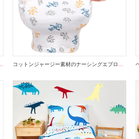
ット 幼児用昼寝マット 取り外し可能な枕とブランケット付き
コットンジャージー素材のナーシングエプロン、360度プライバシー保護、超ソフトな授乳カバー