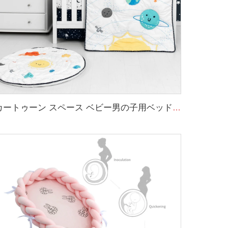
カートゥーン スペース ベビー男の子用ベッドセット 3ピース コットベビーベッド寝具セット