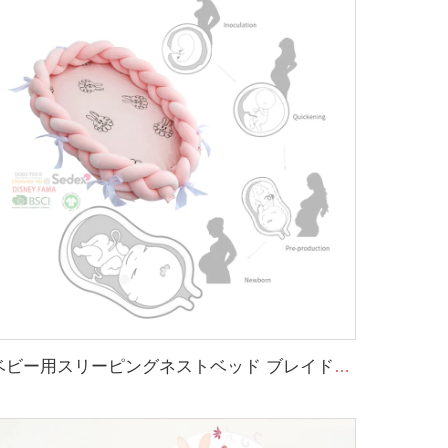
ベビー用スリーピングネストベッド ブレイド加工されたソフトなニューボーン用ラウンジャー ポータブルクレード 該当するベビーネスト