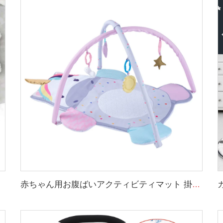
赤ちゃん用お腹ばいアクティビティマット 掛けられる感覚玩具 動物デザイン 赤ちゃん用プレイマット ジム