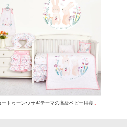
カートゥーンウサギテーマの高級ベビー用寝具セット 新生児女の子用ベッドセット