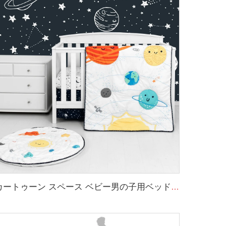
カートゥーン スペース ベビー男の子用ベッドセット 3ピース コットベビーベッド寝具セット