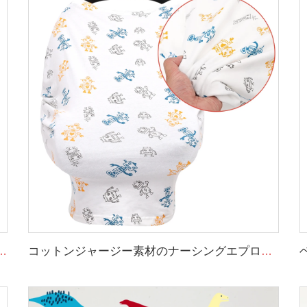
ット 幼児用昼寝マット 取り外し可能な枕とブランケット付き
コットンジャージー素材のナーシングエプロン、360度プライバシー保護、超ソフトな授乳カバー