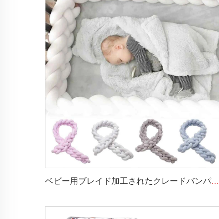
ベビー用ブレイド加工されたクレードバンパー ノット付きプラッシュ ソフトなトドラー用ベビースリープネスト ブレイドクレードバンパー ニューボーン用